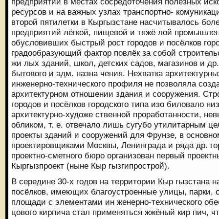
предприятий в местах сосредоточения полезных иск
ресурсов и на важных узлах транспортно- комуникац
второй пятилетки в Кыргызстане насчитывалось бол
предприятий лёгкой, пищевой и тяжё лой промышлен
обусловивших быстрый рост городов и посёлков горо
градообразующий фактор повлёк за собой строитель
жи лых зданий, школ, детских садов, магазинов и др.
бытового и адм. назна чения. Нехватка архитектурны
инженерно-технического профиля не позволяла созд
архитектурном отношении здания и сооружения. Стр
городов и посёлков городского типа изо биловало ни
архитектурно-художе ственной проработанности, н
обликом, т. е. отвечало лишь сугубо утилитарным ц
проекты зданий и сооружений для Фрунзе, в основн
проектировщиками Москвы, Ленинграда и ряда др. гор
проектно-сметного бюро организован первый проектн
Кыргызпроект (ныне Кыр гызгипрострой).
В середине 30-х годов на территории Кыр гызстана 
посёлков, имеющих благоустроенные улицы, парки, 
площади с элементами ин женерно-технического обе
цового кирпича стал применяться жжёный кир пич, ч