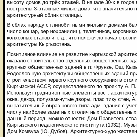
высоту домов до трёх этажей. В начале 30-х в годов
построены 3-этажные жилые дома, что значительно 
архитектурный облик столицы.
В сёлах наряду с глинобитными жилыми домами бы
число кошар, зер нохранилищ, телятников, коровнико
колхозных станов и т. д., что положи ло начало возн
архитектуры Кыргызстана.
Позитивное влияние на развитие кыргызской архите
оказало строитель ство отдельных общественных зд
крупных общественных зданий в гг. Фрунзе, Ош, Кы
Родослов ную архитектуры общественных зданий при
строительством первого крупного сооружения в сто
Кыргызской АССР, осуществлённого по проек ту А. П. 
Используя традицион ные элементы вост. архитектур
окна, декор, полузамкнутые дворы, плас тику стен, А
выразительный образ нового типа адм. здания с учёт
числу наиболее заметных столич ных общественных 
дан ный период, можно отнести: Дом Правитель ства 
Кыргызского педагогическо го института (1932), Муз
Дом Комвуза (Ю. Дубов). Архитектурно-худо жестве