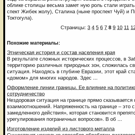
облике столицы весьма замет ную роль стали играть
спект Жибек жолу), Сталина (ныне проспект Чуй) и 
Токтогула).
Страницы:
3
4
5
6
7
8
9
10
11
1
Похожие материалы:
Этническая история и состав населения края
В результате сложных исторических процессов, в З
территорию различных природных зон, сложилась св
ситуация. Находясь в глубине Евразии, этот край с
«домом» для многих народов. Здес ...
Оформление линии границы. Ее влияние на политик
сотрудничество
Нездоровая ситуация на границе прямо сказывается 
взаимоотношений. Напряженность на границе – это с
замедленного действия», которая становится препят
урегулирования пограничных вопросов». В об ...
Изготовление изделий из листового металла