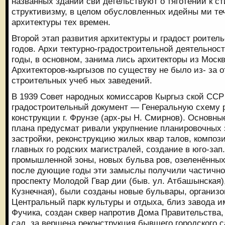
названных зданий сви детельствуют о тяготении к ст
структивизму, в целом обусловленных идейны ми те
архитектуры тех времен.
Второй этап развития архитектуры и градост роитель
годов. Архи тектурно-градостроительной деятельнос
годы, в основном, занима лись архитекторы из Моск
Архитекторов-кыргызов по существу не было из- за о
строительных учеб ных заведений.
В 1939 Совет народных комиссаров Кыргыз ской ССР
градостроительный документ — Генеральную схему р
конструкции г. Фрунзе (арх-ры Н. Смирнов). Основны
плана предусмат ривали укрупнение планировочных 
застройки, реконструкцию жилых квар талов, компо
главных го родских магистралей, создание в юго-зап.
промышленной зоны, новых бульва ров, озеленённых 
после дующие годы эти замыслы получили частичное
проспекту Молодой Гвар дии (быв. ул. Атбашынская)
Кузнечная), были созданы новые бульвары, организ
Центральный парк культуры и отдыха, близ завода и
Фучика, создан сквер напротив Дома Правительства,
сад, за вершена реконструкция бывшего городского с