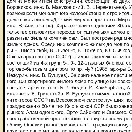
дом из монолитной конструкции, состоящий из двух б
Боровиков, инж. В. Мануков ский, В. Шереметьева).
возможности монолитного железобетона в стро итель
дома с магазином «Детский мир» на проспекте Мира (
инж. В. Анистратов). Характер ной тенденцией 80-г
тельстве становится переход от «штучных» домов к 
развитым жилым комплек сам. Был построен ряд мн
жилых домов. Среди них комплекс жилых до мов по ул
ры Е. Писар ской, В. Лызенко, К. Токочев, Ю. Сычко
Союза архитекторов СССР), жилой комплекс из моно
состоящий из 4-х групп 5-, 9-, 12-этажных бло ков,
торгово-бытовым центром по пр. Чуй (1985, арх-ры Б.
Нежурин, инж. В. Бушуев). За оригинальное пластич
ного 100-квартирного жилого дома по улице Ки евско
составе: архи текторы Б. Лебедев, И. Камбарбаев, А.
инженеры Я. Гринштейн, В. Бушуев отмечен золото
хитекторов СССР на Всесоюзном смотре луч ших пост
празднованию 60-ле тия Кыргызской ССР было завер
рынков: Аламюдюнского, Орто-Сайского и Ошского. 
пространственной орга низации, планировочному р
облику Ошский рынок близок к вост. традиционному
архитектурные мотивы использованы в архитектурн