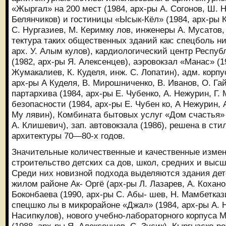
«Жыргал» на 200 мест (1984, арх-ры А. Согонов, Ш. 
Белянчиков) и гостиницы «Ысык-Кёл» (1984, арх-ры К
С. Нургазиев, М. Керимку лов, инженеры А. Мусатов,
тектура таких общественных зданий как: спецболь ни
арх. У. Алым кулов), кардиологический центр Респу
(1982, арх-ры Я. Алексенцев), аэровокзал «Манас» (1
Жумакалиев, К. Куделя, инж. С. Лопатин), адм. корп
арх-ры А Куделя, В. Мирошниченко, В. Иванов, О. Гай
партархива (1984, арх-ры Е. Чубенко, А. Нежурин, Г. 
безопасности (1984, арх-ры Е. Чубен ко, А Нежурин, А
Му лявин), Комбината бытовых услуг «Дом счастья» (
А. Клишевич), зап. автовокзала (1986), решена в ст
архитектуры 70—80-х годов.
Значительные количественные и качественные измен
строительство детских са дов, школ, средних и выс
Среди них новизной подхода выделяются здания дет
жилом районе Ак- Оргё (арх-ры Л. Лазарев, А. Кохан
Боконбаева (1990, арх-ры С. Абы- шев, Н. Мамбетказ
спецшко лы в микрорайоне «Джал» (1984, арх-ры А. Н
Насипкулов), нового учебно-лабораторного корпуса 