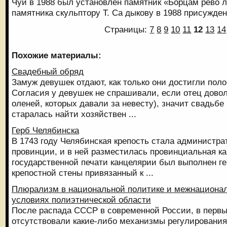
Чуй в 1988 был установлен памятник «Борцам рево л
памятника скульптору Т. Са дыкову в 1988 присужде
Страницы:
7
8
9
10
11
12
13
14
Похожие материалы:
Свадебный обряд
Замуж девушек отдают, как только они достигли поло
Согласия у девушек не спрашивали, если отец дово
оленей, которых давали за невесту), значит свадьбе
старалась найти хозяйствен ...
Герб Челябинска
В 1743 году Челябинская крепость стала администр
провинции, и в ней разместилась провинциальная ка
государственной печати канцелярии был выполнен ге
крепостной стены привязанный к ...
Плюрализм в национальной политике и межнационал
условиях полиэтнической области
После распада СССР в современной России, в первы
отсутствовали какие-либо механизмы регулировани