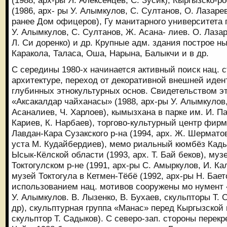
(1988, арх-ры Я. Алексенцев, С. Зусик), Кыргызско-р
(1986, арх- ры У. Алымкулов, С. Султанов, О. Лазарев
ранее Дом офицеров), Гу манитарного университета п
У. Алымкулов, С. Султанов, Ж. Асана- лиев. О. Лаза
Л. Си доренко) и др. Крупные адм. здания построе н
Каракола, Таласа, Оша, Нарына, Балыкчи и в др.
С середины 1980-х начинается активный поиск нац. с
архитектуре, переход от декоративной внешней иде
глубинных этнокультурных основ. Свидетельством э
«Аксакалдар чайханасы» (1988, арх-ры У. Алымкулов,
Асаналиев, Ч. Харлоев), кымызхана в парке им. И. П
Кариев, К. Нарбаев), торгово-культурный центр фир
Лавдан-Кара Сузакского р-на (1994, арх. Ж. Шерматов
уста М. Кудайбердиев), мемо риальный кюмбёз Кады
Ысык-Кёлской области (1993, арх. Т. Бай беков), муз
Токтогулском р-не (1991, арх-ры С. Амыркулов, И. Ка
музей Токтогула в Кетмен-Тёбё (1992, арх-ры Н. Бает
использованием нац. мотивов сооружены мо нумент 
У. Алымкулов. В. Лызенко, В. Бухаев, скульпторы Т. 
др), скульптурная группа «Манас» перед Кыргызской 
скульптор Т. Садыков). С северо-зап. стороны перекре