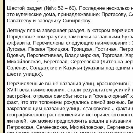
Шестой раздел (№№ 52 – 60). Последние несколько 
это купеческие дома, принадлежавшие: Протасову, С
Саватееву и заводчику Сибирякову.
Легенду плана завершает раздел, в котором перечис
Порядковые номера улиц заменены заглавными букв
алфавита. Перечислены следующие наименования: З
Луговая, Первая Троицкая, Троицкая, Гостиная, Петр
Вдовья, Перспективная, Владимирская, Торговая, Ха
Михайловская, Береговая, Сергеевская (литер на чер
Солёная, Солдатские и Казачьи (указаны под одним 
шести улицах).
Перечисленные выше названия улиц, красноречивы, 
XVIII века наименования, стали результатом усилий 
застройки, отражая самобытность и "фольклорный" ха
факт, что эти топонимы рождались самой жизнью. 
закрепляющим название улицы становились, фактич
географического расположения и исторического конт
жителей, как можно предположить вошли в названия
Петровская, Семёновская, Михайловская, Сергиевская