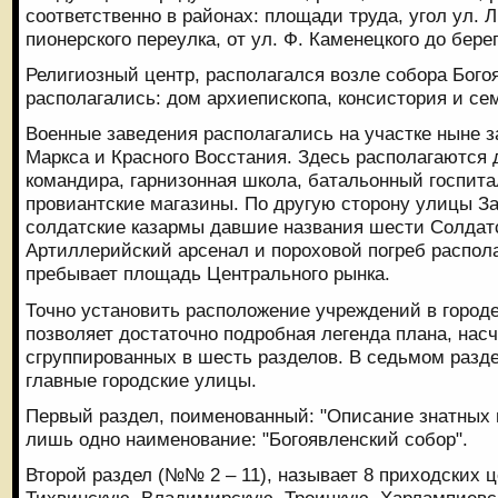
соответственно в районах: площади труда, угол ул. 
пионерского переулка, от ул. Ф. Каменецкого до бере
Религиозный центр, располагался возле собора Бого
располагались: дом архиепископа, консистория и се
Военные заведения располагались на участке ныне 
Маркса и Красного Восстания. Здесь располагаются 
командира, гарнизонная школа, батальонный госпита
провиантские магазины. По другую сторону улицы З
солдатские казармы давшие названия шести Солдат
Артиллерийский арсенал и пороховой погреб распола
пребывает площадь Центрального рынка.
Точно установить расположение учреждений в городе
позволяет достаточно подробная легенда плана, на
сгруппированных в шесть разделов. В седьмом разд
главные городские улицы.
Первый раздел, поименованный: "Описание знатных 
лишь одно наименование: "Богоявленский собор".
Второй раздел (№№ 2 – 11), называет 8 приходских ц
Тихвинскую, Владимирскую, Троицкую, Харлампиевс