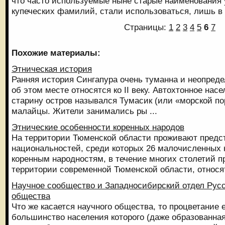
что часто используемые ныне старые наименования 
купеческих фамилий, стали использоваться, лишь в с
Страницы:
1
2
3
4
5
6
7
Похожие материалы:
Этническая история
Ранняя история Сингапура очень туманна и неопред
об этом месте относятся ко II веку. Автохтонное нас
старину остров назывался Тумасик (или «морской по
малайцы. Жители занимались ры ...
Этнические особенности коренных народов
На территории Тюменской области проживают предс
национальностей, среди которых 26 малочисленных 
коренным народностям, в течение многих столетий 
территории современной Тюменской области, относят
Научное сообщество и Западносибирский отдел Русс
общества
Что же касается научного общества, то процветание е
большинство населения которого (даже образованная 