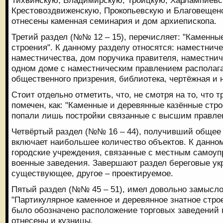
Крестовоздвиженскую, Прокопьевскую и Благовещенс
отнесены каменная семинария и дом архиепископа.
Третий раздел (№№ 12 – 15), перечисляет: "Каменны
строения". К данному разделу относятся: наместнич
наместничества, дом поручика правителя, наместнич
одном доме с наместническим правлением располаг
общественного призрения, библиотека, чертёжная и 
Стоит отдельно отметить, что, не смотря на то, что 
помечен, как: "Каменные и деревянные казённые стро
попали лишь постройки связанные с высшим правле
Четвёртый раздел (№№ 16 – 44), получивший общее 
включает наибольшее количество объектов. К данно
городские учреждения, связанные с местным самоу
военные заведения. Завершают раздел береговые ук
существующее, другое – проектируемое.
Пятый раздел (№№ 45 – 51), имел довольно замысло
"Партикулярное каменное и деревянное знатное стр
было обозначено расположение торговых заведений 
отнесены и кузницы.