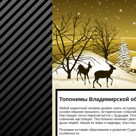
Топонимы Владимирской об
Любой грамотный человек должен знать историю с
основе образов прошлого, исторических событи
Настоящее тесно переплетается с будущим. Поэ
сомнение настоящее. Постепенно начинает рвать
души людей, лишая их веры и надежды, опустош
Познавая историю образования и развития Судог
особенности.