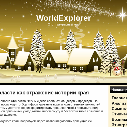
WorldExplorer
Этот прекрасный мир
Навигац
ласти как отражение истории края
Главна
воего отечества, жизнь и дела своих отцов, дедов и прадедов. На
Анализ
й происходит отбор и формирование норм и нравственных ценностей.
тому достаточно дискредитировать прошлое, чтобы поставить под
Символ
ся привычный уклад жизни, внося смуту и беспокойство в сознание и
Этниче
ая духовно.
Возник
одского края, попробуем через названия уловить присущие ей
Этногр