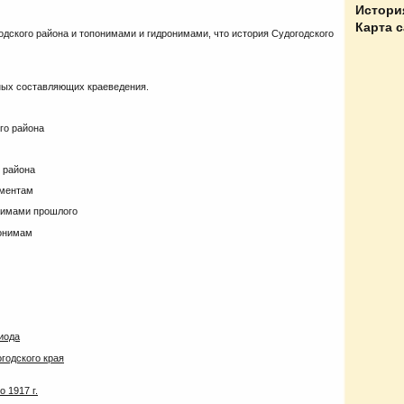
Истори
Карта 
дского района и топонимами и гидронимами, что история Судогодского
вных составляющих краеведения.
го района
о района
ументам
нимами прошлого
понимам
иода
годского края
 1917 г.