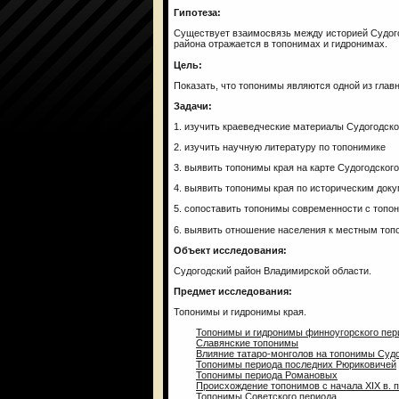
Гипотеза:
Существует взаимосвязь между историей Судого
района отражается в топонимах и гидронимах.
Цель:
Показать, что топонимы являются одной из гла
Задачи:
1. изучить краеведческие материалы Судогодско
2. изучить научную литературу по топонимике
3. выявить топонимы края на карте Судогодског
4. выявить топонимы края по историческим док
5. сопоставить топонимы современности с топо
6. выявить отношение населения к местным то
Объект исследования:
Судогодский район Владимирской области.
Предмет исследования:
Топонимы и гидронимы края.
Топонимы и гидронимы финноугорского пер
Славянские топонимы
Влияние татаро-монголов на топонимы Судо
Топонимы периода последних Рюриковичей
Топонимы периода Романовых
Происхождение топонимов с начала XIX в. по
Топонимы Советского периода