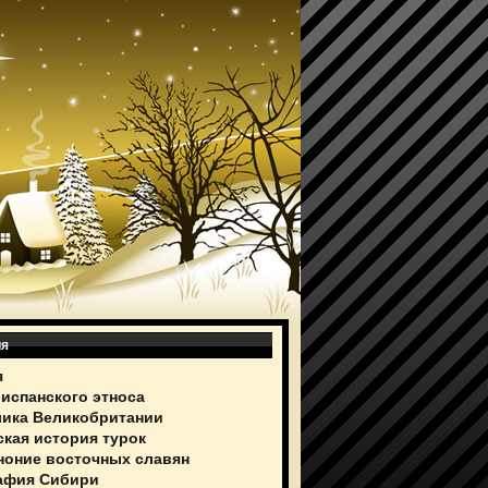
ия
я
 испанского этноса
ика Великобритании
ская история турок
ноние восточных славян
афия Сибири