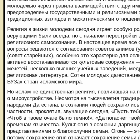
молодежью через правила взаимодействия с другим
предопределены государственными и религиозными 
традиционных взглядов и межэтническими отношени
Религия в жизни молодежи сегодня играет особую ро
верующими были всегда, но с началом перестройки 
религиозного самосознания. В настоящее время все 
вопросы решаются с согласования советов алимов (
(совет старейших), особенно это характерно для сел
активно восстанавливаются культовые сооружения 
мечетей, несколько высших учебных заведений, мед
религиозная литература. Сотни молодых дагестанцев
ВУЗах стран исламского мира.
Но ислам не единственная религия, повлиявшая на 
о мироустройстве. Несмотря на тысячелетия традиц
народами Дагестана, в сознании людей сохранились
частности, проклятия, звучащие сегодня, «Пусть тебя
«Чтоб в твоем очаге было темно!», «Да погаснет твой
временам язычества. Культ огня в сознании даргинце
представлениями о благополучии семьи. Огонь — это
потому сохранение огня означает сохранение семьи (