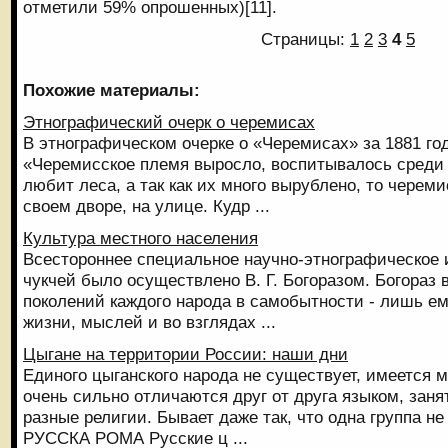
отметили 59% опрошенных)[11].
Страницы:
1
2
3
4
5
Похожие материалы:
Этнографический очерк о черемисах
В этнографическом очерке о «Черемисах» за 1881 год
«Черемисское племя выросло, воспитывалось среди 
любит леса, а так как их много вырублено, то черем
своем дворе, на улице. Кудр ...
Культура местного населения
Всестороннее специальное научно-этнографическое
чукчей было осуществлено В. Г. Богоразом. Богораз
поколений каждого народа в самобытности - лишь 
жизни, мыслей и во взглядах ...
Цыгане на территории России: наши дни
Единого цыганского народа не существует, имеется 
очень сильно отличаются друг от друга языком, зан
разные религии. Бывает даже так, что одна группа не
РУССКА РОМА Русские ц ...