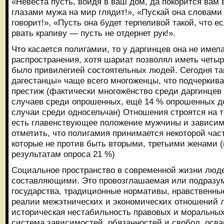
«Невеста пусть, войдя в ваш дом, да покорится вам 
глазами мужа на мир глядит!», «Пускай она словами
говорит!», «Пусть она будет терпеливой такой, что е
рвать крапиву — пусть не отдернет рук!».
Что касается полигамии, то у даргинцев она не име
распространения, хотя шариат позволял иметь четыр
было привилегией состоятельных людей. Сегодня т
дагестанцы» чаще всего многоженцы, что подчеркив
престиж (фактически многожёнство среди даргинцев 
случаев среди опрошенных, ещё 14 % опрошенных д
случаи среди односельчан) Отношения строятся на т
есть главенствующее положение мужчины и зависи
отметить, что полигамия принимается некоторой ча
которые не против быть вторыми, третьими женами (
результатам опроса 21 %)
Социальное пространство в современной жизни люд
составляющими. Это провозглашаемая или подразу
государства, традиционные нормативы, нравственны
реалии межэтнических и экономических отношений 
историческая нестабильность правовых и моральных
система зависимостей, обязанностей и свобод, осва