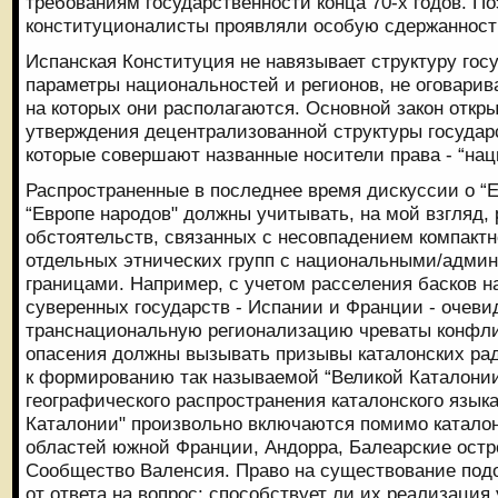
требованиям государственности конца 70-х годов. П
конституционалисты проявляли особую сдержанност
Испанская Конституция не навязывает структуру госу
параметры национальностей и регионов, не оговарив
на которых они располагаются. Основной закон откр
утверждения децентрализованной структуры государ
которые совершают названные носители права - “нац
Распространенные в последнее время дискуссии о “Е
“Европе народов" должны учитывать, на мой взгляд,
обстоятельств, связанных с несовпадением компакт
отдельных этнических групп с национальными/адми
границами. Например, с учетом расселения басков н
суверенных государств - Испании и Франции - очевид
транснациональную регионализацию чреваты конфл
опасения должны вызывать призывы каталонских ра
к формированию так называемой “Великой Каталонии
географического распространения каталонского языка
Каталонии" произвольно включаются помимо катало
областей южной Франции, Андорра, Балеарские остр
Сообщество Валенсия. Право на существование под
от ответа на вопрос: способствует ли их реализация