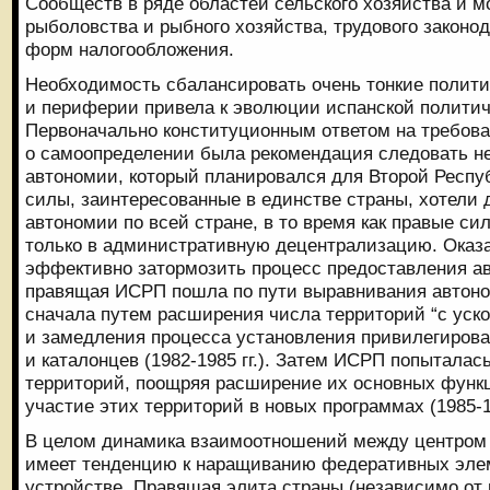
Сообществ в ряде областей сельского хозяйства и м
рыболовства и рыбного хозяйства, трудового законо
форм налогообложения.
Необходимость сбалансировать очень тонкие полит
и периферии привела к эволюции испанской полити
Первоначально конституционным ответом на требова
о самоопределении была рекомендация следовать н
автономии, который планировался для Второй Респу
силы, заинтересованные в единстве страны, хотели 
автономии по всей стране, в то время как правые с
только в административную децентрализацию. Ока
эффективно затормозить процесс предоставления ав
правящая ИСРП пошла по пути выравнивания автоном
сначала путем расширения числа территорий “с уск
и замедления процесса установления привилегирова
и каталонцев (1982-1985 гг.). Затем ИСРП попытала
территорий, поощряя расширение их основных функ
участие этих территорий в новых программах (1985-19
В целом динамика взаимоотношений между центром 
имеет тенденцию к наращиванию федеративных элем
устройстве. Правящая элита страны (независимо от