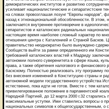
демократических институтов и развитию сотрудничес
усиливает националистические и сепаратистские те
на словах провозглашая лозунг “Европы народов”, ф
назад к этнонациональной обособленности. В этом, н
заключается внутреннее противоречие в идеологичес
сепаратистов и каталонских радикальных национали
настоящее время наиболее сложный характер по мно
отношения центра с Каталонией и Страной Басков. 
правительство неоднократно было вынуждено сдержи
Сообществ выйти за рамки определенного им Консти
требований каталонских властей к Мадриду заключа
автономии полного суверенитета в сфере языка, куль
права, а также обретения налогового и финансового 
баскскому. Полностью реализовать эту программу п
без внесения изменений в Конституцию страны и р
автономной модели государственного устройства Исп
естественно, пока идти не готов. Вместе с тем катал
привилегированное положение в парламентской коа
Народной Партией, до 12 марта 2000 г.32 старались 
максимальные уступки. Ими ставились вопросы о пр
национальных символов к общегосударственным, о 