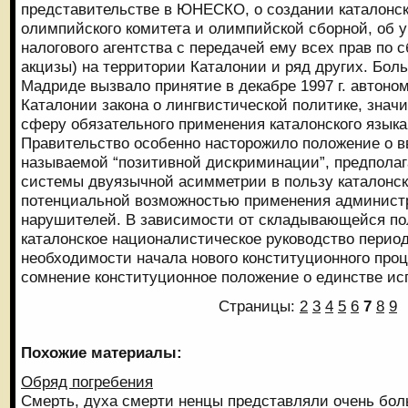
представительстве в ЮНЕСКО, о создании каталонск
олимпийского комитета и олимпийской сборной, об 
налогового агентства с передачей ему всех прав по 
акцизы) на территории Каталонии и ряд других. Бол
Мадриде вызвало принятие в декабре 1997 г. автон
Каталонии закона о лингвистической политике, зна
сферу обязательного применения каталонского языка
Правительство особенно насторожило положение о в
называемой “позитивной дискриминации”, предпола
системы двуязычной асимметрии в пользу каталонск
потенциальной возможностью применения админист
нарушителей. В зависимости от складывающейся по
каталонское националистическое руководство перио
необходимости начала нового конституционного проц
сомнение конституционное положение о единстве ис
Страницы:
2
3
4
5
6
7
8
9
Похожие материалы:
Обряд погребения
Смерть, духа смерти ненцы представляли очень боль