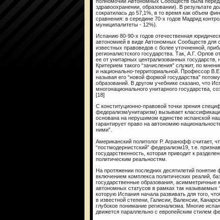
полномочий Автономных Сообществ была переда
здравоохранении, образовании). В результате 
сократилась до 57,1%, в то время как объем ф
сравнения: в середине 70-х годов Мадрид контр
муниципалитеты - 12%).
Испанию 80-90-х годов отечественная юридическ
автономией в виде Автономных Сообществ для с
известных правоведов с более уточненной, при
регионалистского государства. Так, А.Г. Орлов 
ее от унитарных централизованных государств,
Критерием такого “зачисления" служит, по мнен
и национально-территориальной. Профессор В.Е.
называя его “новой формой государства" потому,
образований. В другом учебнике сказано, что И
многонационального унитарного государства, со
[18]
С конституционно-правовой точки зрения специ
федерализм/унитаризм) вызывает классификацио
основана на нерушимом единстве испанской нац
гарантирует право на автономию национальностей
ними”.
Американский политолог Р. Агранофф считает, ч
“постмодернистский” федерализм19, т.е. призн
государственность, которая приводит к разделе
политическим реальностям.
На протяжении последних десятилетий понятие 
включением комплекса политических реалий, б
государственные образования, асимметричные 
автономных статусов в рамках так называемых 
которую Испания начала развивать для того, чт
в известной степени, Галисии, Валенсии, Канар
глубокое понимание регионализма. Многие испа
движется параллельно с европейским стилем ф