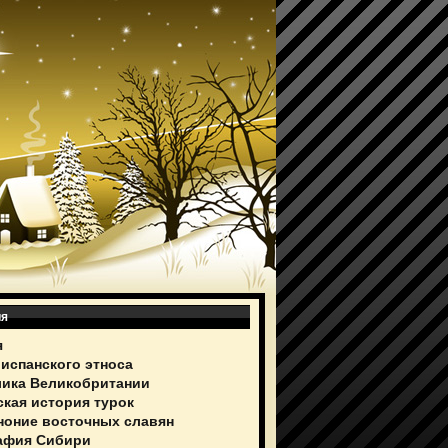
ия
я
 испанского этноса
ика Великобритании
ская история турок
ноние восточных славян
афия Сибири