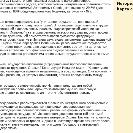
на 271 компетенция (главным образом в налоговой сфере,
Истори
доля финансовых средств, контролируемых центральным правительством,
инансовых полномочий Автономных Сообществ вырос до 29,5% (для
Карта 
олировал 88% общенационального бюджета, автономии - 0%,
ая школа определяла как “унитарное государство, но с широкой
оставляющих страну территорий”. В последние годы появились труды
ближенной к современным реалиям, характеристикой Испании как
относит Испанию “к категории регионалистских государств, отличающей
 но не достигающей самостоятельности субъектов федерации”.
ию авторов, наличие в Испании двух видов автономии: административной
 Чиркин также определяет Испанию как регионалистское государство,
 что вся территория, а не отдельные ее части, состоит из автономных
спания встала на путь фактической федерализации в условиях
здав на основе регионализма национально-государственные автономии.
фика Государства автономий (в традиционном противопоставлении
нные трудности. Статья 2 Конституции Испании гласит: “Конституция
ии, являющейся единой и неделимой для всех испанцев. Она признает и
 и регионов, из которых они состоят, а также солидарность между
то государственное устройство Испании представляет собой
аваемую на словах или нарочито замалчиваемую национальную
нию власти исключительно для того, чтобы соответствовать
федерализма рассматривается в плане концептуального расширения с
азирующихся на федеральных принципах: ассоциированные
конфедерации, регионализация и различные формы субнациональных
“унитарных государств”. Именно последние являются той системой,
обы удовлетворить региональные интересы Страны Басков, Каталонии и,
ских и Балеарских островов. Однако в настоящее время возникает более
нские ученые утверждают, что их модель Государства автономий
едерализма.