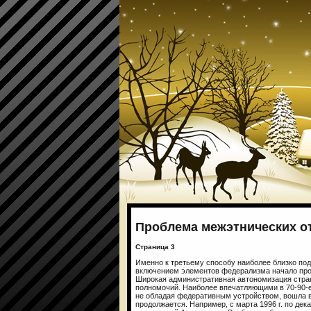
Проблема межэтнических о
Страница 3
Именно к третьему способу наиболее близко под
включением элементов федерализма начало про
Широкая административная автономизация стра
полномочий. Наиболее впечатляющими в 70-90-е
не обладая федеративным устройством, вошла в
продолжается. Например, с марта 1996 г. по де