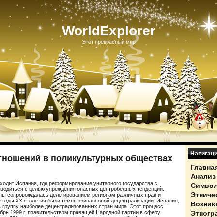
WorldExplorer
Этот прекрасный мир
Навигац
тношений в поликультурных обществах
Главна
Анализ
ходит Испания, где реформирование унитарного государства с
Символ
водиться с целью упреждения опасных центробежных тенденций.
Этниче
ны сопровождалась делегированием регионам различных прав и
 годы ХХ столетия были темпы финансовой децентрализации. Испания,
Возник
 группу наиболее децентрализованных стран мира. Этот процесс
Этногр
кабрь 1999 г. правительством правящей Народной партии в сферу