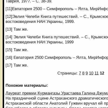
Таврия, 1977. – С. 38-39.
[11]Евпатория 2500 – Симферополь – Ялта, МирИнфо
[12]Эвлия Челеби Книга путешествий. – С., Крымско
востоковедения НАН Украины, 1999.
[13] Там же.
[14] Эвлия Челеби Книга путешествий. – С., Крымск
востоковедения НАН Украины, 1999
[15] Там же.
[16] Евпатория 2500 Симферополь – Ялта, МирИнформ
[17] Там же.
Страницы:
7
8
9
10
11
12
Похожие материалы:
Лауреат премии Курмангазы Урастаева Галина Джум
На праздничной сцене Астраханского драматического
Астраханской области Анатолий Гужвин вручал ей 