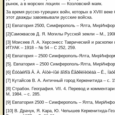
рынок, а в морских лоци­ях — Козловский маяк.
За время русско-турецких войн, которых в XVIII веке
этот дважды завоевывали русские войска.
[1] Евпатория 2500, Симферополь – Ялта, МирИнформ
[2]Самоквасов Д. Я. Могилы Русской земли – М., 1908
[3] Моисеев Л. А. Херсонесс Таврический и раскопки в
ИТУАК – 1918 – № 54 – С 252, 259.
[4] Евпатория – 2500 Симферополь-Ялта, МирИнформа
[5]. Евпатория – 2500 Симферополь-Ялта, МирИнформ
[6] Êóòàéñîâ Â. À. Àíòè÷íûé ãîðîä Êåðêèíèòèäà – Ê., Íàóê
[7] Кутайсов В. А. Античный город Керкенитида – с. 1
[8] Страбон. География. VII. 4. Перевод и комментари
М, 1984. – с. 285.
[9] Евпатория 2500 – Симферополь – Ялта, МирИнфор
[10] В. Драчук, Я. Кара, Ю. Челышев Керкенитида-Гез