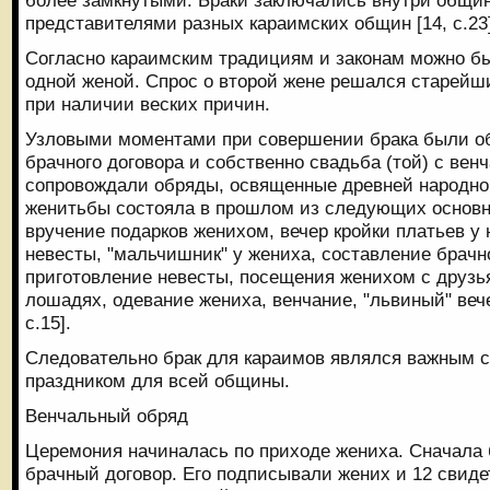
представителями разных караимских общин [14, с.23]
Согласно караимским традициям и законам можно бы
одной женой. Спрос о второй жене решался старейш
при наличии веских причин.
Узловыми моментами при совершении брака были об
брачного договора и собственно свадьба (той) с вен
сопровождали обряды, освященные древней народно
женитьбы состояла в прошлом из следующих основны
вручение подарков женихом, вечер кройки платьев у 
невесты, "мальчишник" у жениха, составление брачно
приготовление невесты, посещения женихом с друзья
лошадях, одевание жениха, венчание, "львиный" вече
с.15].
Следовательно брак для караимов являлся важным
праздником для всей общины.
Венчальный обряд
Церемония начиналась по приходе жениха. Сначала 
брачный договор. Его подписывали жених и 12 свиде