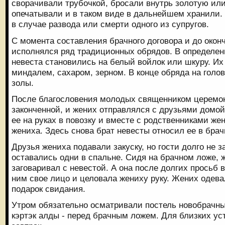
сворачивали трубочкой, бросали внутрь золотую ил
опечатывали и в таком виде в дальнейшем хранили.
в случае развода или смерти одного из супругов.
С момента составления брачного договора и до окон
исполнялся ряд традиционных обрядов. В определе
невеста становились на белый войлок или шкуру. И
миндалем, сахаром, зерном. В конце обряда на голо
золы.
После благословения молодых священником церемон
законченной, и жених отправлялся с друзьями домой
ее на руках в повозку и вместе с родственниками же
жениха. Здесь снова брат невесты относил ее в брачн
Друзья жениха подавали закуску, но гости долго не
оставались одни в спальне. Сидя на брачном ложе, 
заговаривал с невестой. А она после долгих просьб 
ним свое лицо и целовала жениху руку. Жених одева
подарок свидания.
Утром обязательно осматривали постель новобрачны
кэртэк алды - перед брачным ложем. Для близких у