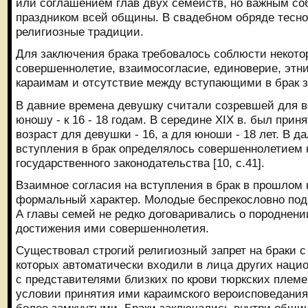
или соглашением глав двух семейств, но важным с
праздником всей общины. В свадебном обряде тесно
религиозные традиции.
Для заключения брака требовалось соблюсти некото
совершеннолетие, взаимосогласие, единоверие, этн
караимам и отсутствие между вступающими в брак з
В давние времена девушку считали созревшей для вс
юношу - к 16 - 18 годам. В середине XIX в. был пр
возраст для девушки - 16, а для юноши - 18 лет. В 
вступления в брак определялось совершеннолетием 
государственного законодательства [10, с.41].
Взаимное согласия на вступления в брак в прошлом 
формальный характер. Молодые беспрекословно под
А главы семей не редко договаривались о породнени
достижения ими совершеннолетия.
Существовал строгий религиозный запрет на браки с
которых автоматически входили в лица других наци
с представителями близких по крови тюркских племе
условии принятия ими караимского вероисповедания
более замкнутыми. Браки заключались внутри общи