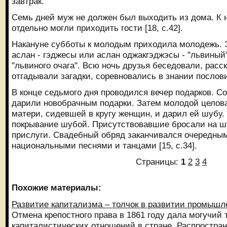
завтрак.
Семь дней муж не должен был выходить из дома. К н
отдельно могли приходить гости [18, с.42].
Накануне субботы к молодым приходила молодежь. 
аслан - гэджесы или аслан оджакгэджэсы - "львиный"
"львиного очага". Всю ночь друзья беседовали, расс
отгадывали загадки, соревновались в знании послови
В конце седьмого дня проводился вечер подарков. С
дарили новобрачным подарки. Затем молодой целова
матери, сидевшей в кругу женщин, и дарил ей шубу.
покрывание шубой. Присутствовавшие бросали на шу
прислуги. Свадебный обряд заканчивался очередны
национальными песнями и танцами [15, с.34].
Страницы:
1
2
3
4
Похожие материалы:
Развитие капитализма – толчок в развитии промышл
Отмена крепостного права в 1861 году дала могучий
капиталистических отношений в стране. Распростра