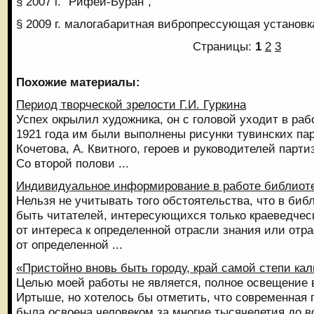
§ 2007 г. "Рифей-Буран",
§ 2009 г. малогабаритная вибропрессующая установка
Страницы:
1
2
3
Похожие материалы:
Период творческой зрелости Г.И. Гуркина
Успех окрылил художника, он с головой уходит в рабо
1921 года им были выполнены рисунки тувинских пар
Кочетова, А. Квитного, героев и руководителей парти
Со второй полови ...
Индивидуальное информирование в работе библиот
Нельзя не учитывать того обстоятельства, что в биб
быть читателей, интересующихся только краеведчес
от интереса к определенной отрасли знания или отра
от определенной ...
«Пристойно вновь быть городу, край самой степи кал
Целью моей работы не является, полное освещение 
Иртыше, но хотелось бы отметить, что современная 
была освоена человеком за многие тысячелетия до в