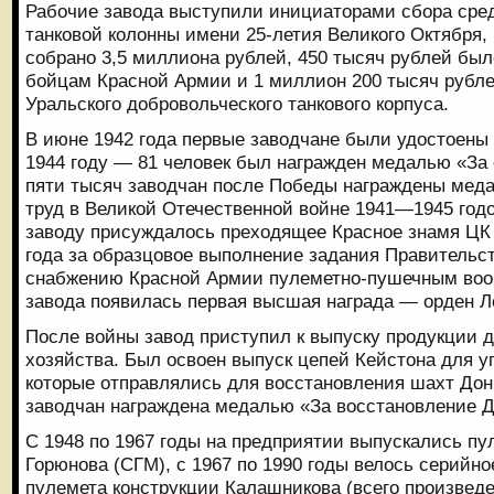
Рабочие завода выступили инициаторами сбора сре
танковой колонны имени 25-летия Великого Октября, 
собрано 3,5 миллиона рублей, 450 тысяч рублей был
бойцам Красной Армии и 1 миллион 200 тысяч рубле
Уральского добровольческого танкового корпуса.
В июне 1942 года первые заводчане были удостоены 
1944 году — 81 человек был награжден медалью «За
пяти тысяч заводчан после Победы награждены мед
труд в Великой Отечественной войне 1941—1945 годо
заводу присуждалось преходящее Красное знамя ЦК 
года за образцовое выполнение задания Правительст
снабжению Красной Армии пулеметно-пушечным воо
завода появилась первая высшая награда — орден Л
После войны завод приступил к выпуску продукции д
хозяйства. Был освоен выпуск цепей Кейстона для 
которые отправлялись для восстановления шахт Донб
заводчан награждена медалью «За восстановление Д
С 1948 по 1967 годы на предприятии выпускались п
Горюнова (СГМ), с 1967 по 1990 годы велось серийно
пулемета конструкции Калашникова (всего произвед