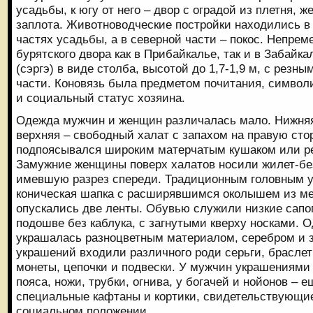
усадьбы, к югу от него – двор с оградой из плетня, 
заплота. Животноводческие постройки находились в
частях усадьбы, а в северной части – покос. Непре
бурятского двора как в Прибайкалье, так и в Забайка
(сэргэ) в виде столба, высотой до 1,7-1,9 м, с резн
части. Коновязь была предметом почитания, символ
и социальный статус хозяина.
Одежда мужчин и женщин различалась мало. Нижняя
верхняя – свободный халат с запахом на правую сто
подпоясывался широким матерчатым кушаком или р
Замужние женщины поверх халатов носили жилет-без
имевшую разрез спереди. Традиционным головным 
коническая шапка с расширявшимся околышем из мех
опускались две ленты. Обувью служили низкие сапо
подошве без каблука, с загнутыми кверху носками. О
украшалась разноцветным материалом, серебром и з
украшений входили различного роди серьги, браслет
монеты, цепочки и подвески. У мужчин украшениям
пояса, ножи, трубки, огнива, у богачей и нойонов – 
специальные кафтаны и кортики, свидетельствующие
социальном положении.