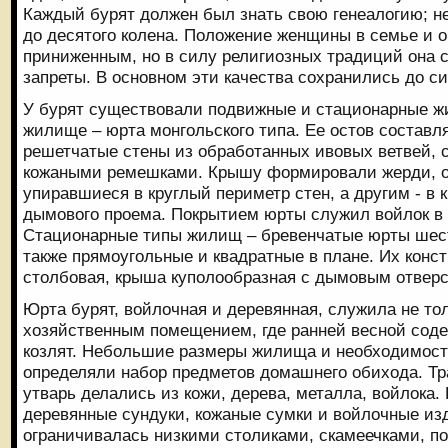
Каждый бурят должен был знать свою генеалогию; не
до десятого колена. Положение женщины в семье и 
приниженным, но в силу религиозных традиций она 
запреты. В основном эти качества сохранились до си
У бурят существовали подвижные и стационарные 
жилище – юрта монгольского типа. Ее остов составл
решетчатые стены из обработанных ивовых ветвей,
кожаными ремешками. Крышу формировали жерди, 
упиравшиеся в круглый периметр стен, а другим - в
дымового проема. Покрытием юрты служил войлок в 
Стационарные типы жилищ – бревенчатые юрты шест
также прямоугольные и квадратные в плане. Их конст
столбовая, крыша куполообразная с дымовым отвер
Юрта бурят, войлочная и деревянная, служила не то
хозяйственным помещением, где ранней весной содер
козлят. Небольшие размеры жилища и необходимост
определяли набор предметов домашнего обихода. Тр
утварь делались из кожи, дерева, металла, войлока
деревянные сундуки, кожаные сумки и войлочные из
ограничивалась низкими столиками, скамеечками, п