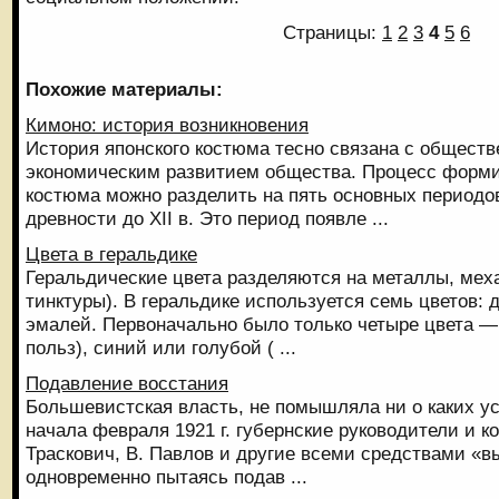
Страницы:
1
2
3
4
5
6
Похожие материалы:
Кимоно: история возникновения
История японского костюма тесно связана с общест
экономическим развитием общества. Процесс форми
костюма можно разделить на пять основных периодов
древности до XII в. Это период появле ...
Цвета в геральдике
Геральдические цвета разделяются на металлы, ме
тинктуры). В геральдике используется семь цветов: 
эмалей. Первоначально было только четыре цвета —
польз), синий или голубой ( ...
Подавление восстания
Большевистская власть, не помышляла ни о каких у
начала февраля 1921 г. губернские руково­дители и 
Траскович, В. Павлов и другие всеми средствами «в
одновременно пытаясь подав ...