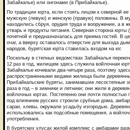
Забайкалье) или онгонами (в Прибайкалье).
По традиции юрта, если стоять лицом к северной ее 
мужскую (левую) и женскую (правую) половины. В м
находились сбруя, орудия труда и вооружение, а в 
утварь и продукты питания. Северная сторона юрты 
почетной и предназначалась для приема гостей. В ц
очаг, а вверху оставалось отверстие для выхода дым
народов, бурятская юрта ставилась входом на юг.
Поскольку в степных ведомствах Забайкалья переко
12 раз в год, жилищем здесь служила войлочная юр
Забайкалье кочевали два-четыре раза, поэтому здес
распространенными видами жилища были деревянны
Прибайкальские буряты, занимавшие лесостепные з
раза в год – в зимники и летники; они жили в дерев
войлочных юртах. Постепенно они почти полностью 
под влиянием русских строили срубные дома, амбар
сараи, хлевы, окружали усадьбу изгородью. Деревя
использовались как подсобные помещения, а войло
употребления.
В бурятских улусах жилой комплекс с амбарами раз