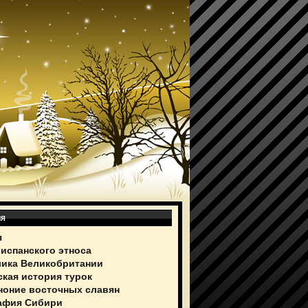
ия
я
 испанского этноса
ика Великобритании
ская история турок
ноние восточных славян
афия Сибири