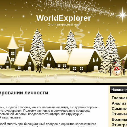
WorldExplorer
Этот прекрасный мир
Навигац
ировании личности
Главна
Анализ
и, с одной стороны, как социальный институт, а с другой стороны,
Символ
онструирования. Поэтому изучение и регулирование процесса
Этниче
временной Испании предполагает интеграцию структурно-
й перспективы.
Возник
собой многомерный социальный процесс в единстве коллективного
Этногр