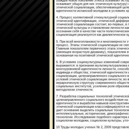
(каждое новое поколение этноса осваивает исто
осваивает общую для них этническую культуру) 
этнической социализации, обеспечивающей целе
идентичности испанской молодежи в условиях кр
4. Процесс коллективной этнокультурной социал
этнической идентификации, этнической диффере
этнической социализации состоит, во-первых, в
этнической культуры и становлении личности как
осознании себя в качестве части полиэтническ
социализация реализуется как диалектическое е
5. При всей многоплановости и многомерности 
процесс. Этапы этнической социализации не св
Главным показателем первичного этапа этничес
(имеющее возрастную динамику), показателем в
основанная на позитивной этнической идентично
6. В условиях социокультурных изменений совр
выражаются: в признании мультикультурализма 
многоуровневой идентичности личности, способ
индивида и общества; этнической идентичности 
социализации, целенаправленного социального в
условий этнической социализации личности; во в
иерархическую структуру современного общест
социальных институтов, усилении роли образов
методологии этничности.
7. Разработка социальных технологий этническо
целенаправленного социального воздействия на 
идентичности и выработки навыков конструктив
этнической социализации класссифицируются на
дает основание выделить социальные технологи
интеллектуальные, исторические, демографическ
технологии. Исследование подобного характера 
социологии молодежи, социологии культуры, уто
10 Труды молодых ученых № 2, 2009 представл