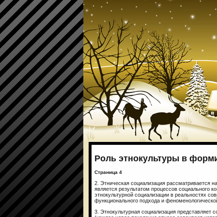
Роль этнокультуры в форм
Страница 4
2. Этническая социализация рассматривается нам
является результатом процессов социального к
этнокультурной социализации в реальностях со
функционального подхода и феноменологическо
3. Этнокультурная социализация представляет 