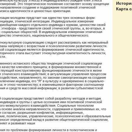
рическую культуру этноса) и индивидуального (каждый член этноса
Истори
измерений. Это теоретическое положение составляет основу концепции
направленное создание и поддержание позитивной этнической
Карта 
изиса идентичности и ценностных ориентации.
изации молодежи предстает как единство трех основных форм:
нциации, этнической интеграции. Индивидуальное измерение
 приобщении каждого отдельного индивида к нормам, ценностям своей
 этнофора - представителя своей этнической группы, а, во-вторых, в
их социальных общностей. В индивидуальном измерении этническая
динство этнического, национального и общечеловеческого.
этнокультурную социализацию следует рассматривать как непрерывный
язаны напрямую с возрастным и психологическим развитием личности.
кой социализации является формирование этнической идентичности,
торичного этапа выступает этнокультурная компетентность личности,
сти.
еменного испанского общества тенденции этнической социализации
в качестве ключевого принципа; в формировании множественной и
ствующей конструктивному функционированию этничности в жизни
и этнического взаимодействия; в актуализации управления процессом
оздействия, направленного, по законам самоорганизации на создание
ключении индивида, его "Я" в культуру и одновременно в социально-
ва: я-этнос-человечество; в изменившемся факторном соотношении
ания и средств массовой информации; в развитии субъективистской
й социализации представляет собой разработку методов и методик
индивидов и группы с целью осознания ими позитивной этнической
ного межкультурного взаимодействия. Социальные технологии
 основе анализа направленности, содержания и применяемых их, что
и согласия, разрешения конфликтов, информационные,
ие, политические, управленческие, психологические и образовательные
вносит определенный вклад в развитие общетеоретической социологии,
чняет и развивает наши
ения по проблемам формирования личности в полиэтническом и