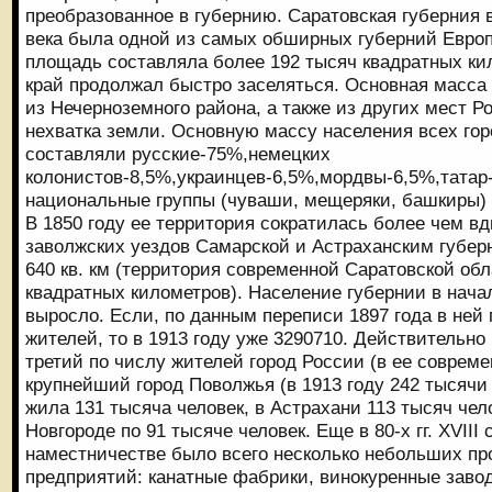
преобразованное в губернию. Саратовская губерния 
века была одной из самых обширных губерний Европ
площадь составляла более 192 тысяч квадратных ки
край продолжал быстро заселяться. Основная масса
из Нечерноземного района, а также из других мест Р
нехватка земли. Основную массу населения всех гор
составляли русские-75%,немецких
колонистов-8,5%,украинцев-6,5%,мордвы-6,5%,тата
национальные группы (чуваши, мещеряки, башкиры)
В 1850 году ее территория сократилась более чем вд
заволжских уездов Самарской и Астраханским губер
640 кв. км (территория современной Саратовской обл
квадратных километров). Население губернии в нача
выросло. Если, по данным переписи 1897 года в ней
жителей, то в 1913 году уже 3290710. Действительно 
третий по числу жителей город России (в ее совреме
крупнейший город Поволжья (в 1913 году 242 тысячи 
жила 131 тысяча человек, в Астрахани 113 тысяч че
Новгороде по 91 тысяче человек. Еще в 80-х гг. XVIII
наместничестве было всего несколько небольших 
предприятий: канатные фабрики, винокуренные заво