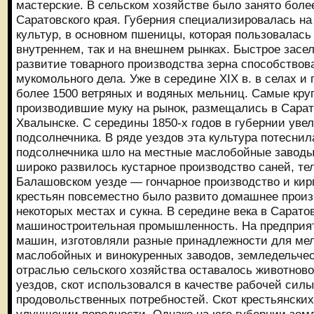
мастерские. В сельском хозяйстве было занято боле
Саратовского края. Губерния специализировалась на
культур, в основном пшеницы, которая пользовалась
внутреннем, так и на внешнем рынках. Быстрое засе
развитие товарного производства зерна способство
мукомольного дела. Уже в середине XIX в. в селах и 
более 1500 ветряных и водяных мельниц. Самые круп
производившие муку на рынок, размещались в Сарат
Хвалынске. С середины 1850-х годов в губернии ув
подсолнечника. В ряде уездов эта культура потеснил
подсолнечника шло на местные маслобойные заводы
широко развилось кустарное производство саней, теле
Балашовском уезде — гончарное производство и кир
крестьян повсеместно было развито домашнее произв
некоторых местах и сукна. В середине века в Сарато
машиностроительная промышленность. На предприя
машин, изготовляли разные принадлежности для мел
маслобойных и винокуренных заводов, земледельчес
отраслью сельского хозяйства оставалось животнов
уездов, скот использовался в качестве рабочей сил
продовольственных потребностей. Скот крестьянских