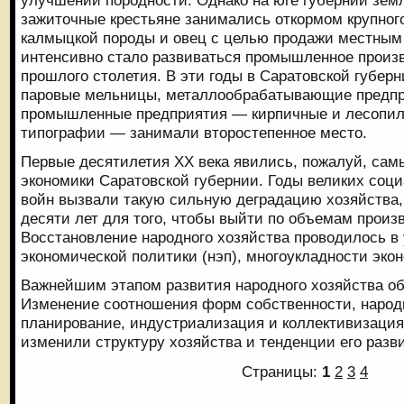
улучшении породности. Однако на юге губернии зем
зажиточные крестьяне занимались откормом крупного
калмыцкой породы и овец с целью продажи местным
интенсивно стало развиваться промышленное произво
прошлого столетия. В эти годы в Саратовской губер
паровые мельницы, металлообрабатывающие предпр
промышленные предприятия — кирпичные и лесопил
типографии — занимали второстепенное место.
Первые десятилетия XX века явились, пожалуй, са
экономики Саратовской губернии. Годы великих соц
войн вызвали такую сильную деградацию хозяйства,
десяти лет для того, чтобы выйти по объемам произв
Восстановление народного хозяйства проводилось в
экономической политики (нэп), многоукладности эко
Важнейшим этапом развития народного хозяйства обл
Изменение соотношения форм собственности, народ
планирование, индустриализация и коллективизаци
изменили структуру хозяйства и тенденции его разв
Страницы:
1
2
3
4