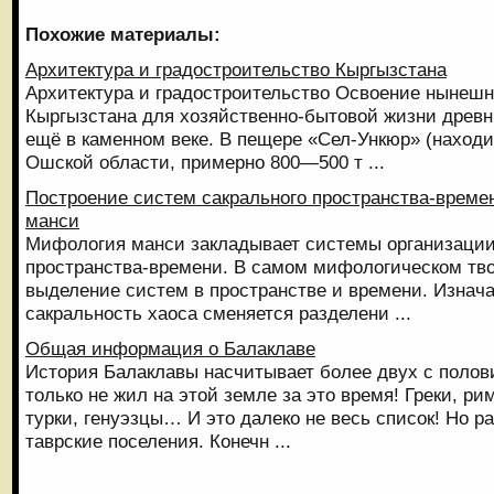
Похожие материалы:
Архитектура и градостроительство Кыргызстана
Архитектура и градостроительство Освоение нынешн
Кыргызстана для хозяйственно-бытовой жизни древ
ещё в каменном веке. В пещере «Сел-Ункюр» (находи
Ошской области, примерно 800—500 т ...
Построение систем сакрального пространства-време
манси
Мифология манси закладывает системы организации
пространства-времени. В самом мифологическом тв
выделение систем в пространстве и времени. Изнач
сакральность хаоса сменяется разделени ...
Общая информация о Балаклаве
История Балаклавы насчитывает более двух с полови
только не жил на этой земле за это время! Греки, р
турки, генуэзцы… И это далеко не весь список! Но 
таврские поселения. Конечн ...