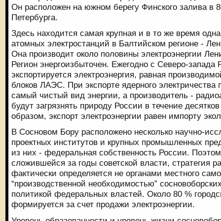
Он расположен на южном берегу Финского залива в 80
Петербурга.
Здесь находится самая крупная и в то же время одн
атомных электростанций в Балтийском регионе - Ле
Она производит около половины электроэнергии Лен
Регион энергоизбыточен. Ежегодно с Северо-запада
экспортируется электроэнергия, равная производимо
блоков ЛАЭС. При экспорте ядерного электричества 
самый чистый вид энергии, а производитель - радио
будут загрязнять природу России в течение десятков
образом, экспорт электроэнергии равен импорту эко
В Сосновом Бору расположено несколько научно-исс
проектных институтов и крупных промышленных пре
из них - федеральная собственность России. Поэтом
сложившейся за годы советской власти, стратегия р
фактически определяется не органами местного само
“производственной необходимостью” сосновоборских
политикой федеральных властей. Около 80 % городс
формируется за счет продажи электроэнергии.
Уровень образованности и уровень жизни сосновобо