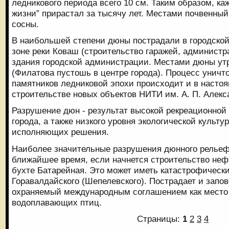
ледникового периода всего 10 см. Таким образом, ка
жизни” прирастал за тысячу лет. Местами почвенный
сосны.
В наибольшей степени дюны пострадали в городской
зоне реки Коваш (строительство гаражей, администр
здания городской администрации. Местами дюны ут
(Филатова пустошь в центре города). Процесс уничт
памятников ледниковой эпохи происходит и в насто
строительстве новых объектов НИТИ им. А. П. Алекс
Разрушение дюн - результат высокой рекреационной 
города, а также низкого уровня экологической культ
исполняющих решения.
Наиболее значительные разрушения дюнного рельеф
ближайшее время, если начнется строительство неф
бухте Батарейная. Это может иметь катастрофическ
Горавалдайского (Шепелевского). Пострадает и запов
охраняемый международным соглашением как место 
водоплавающих птиц.
Страницы:
1
2
3
4