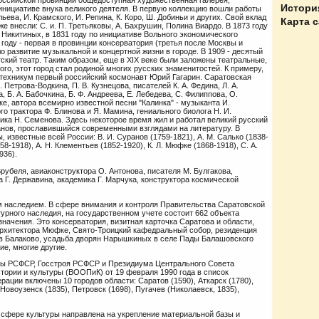
российской провинции общедоступная художественная галерея,
Истори
 инициативе внука великого деятеля. В первую коллекцию вошли работы
ева, И. Крамского, И. Репина, К. Коро, Ш. Добиньи и других. Свой вклад
Карта 
е внесли: С. и. П. Третьяковы, А. Бахрушин, Полина Виардо. В 1873 году
Никитиных, в 1831 году по инициативе Вольного экономического
году - первая в провинции консерватория (третья после Москвы и
о развитие музыкальной и концертной жизни в городе. В 1909 - десятый
тский театр. Таким образом, еще в XIX веке были заложены театральные,
го, этот город стал родиной многих русских знаменитостей. К примеру,
 техникум первый российский космонавт Юрий Гагарин. Саратовская
. Петрова-Водкина, П. В. Кузнецова, писателей К. А. Федина, Л. А.
, Б. А. Бабочкина, Б. Ф. Андреева, Е. Лебедева, С. Филиппова, О.
тке, автора всемирно известной песни "Калинка" - музыканта И.
го трактора Ф. Блинова и Я. Мамина, гениального биолога Н. И.
ка Н. Семенова. Здесь некоторое время жил и работал великий русский
анов, прославившийся современными взглядами на литературу. В
, известные всей России: В. И. Суранов (1759-1821), А. М. Салько (1838-
58-1918), А. Н. Клементьев (1852-1920), К. Л. Мюфке (1868-1918), С. А.
936).
рубеля, авиаконструктора О. Антонова, писателя М. Булгакова,
а Г. Державина, академика Г. Марчука, конструктора космической
 наследием. В сфере внимания и контроля Правительства Саратовской
турного наследия, на государственном учете состоит 662 объекта
 значения. Это консерватория, визитная карточка Саратова и области,
 архитектора Мюфке, Свято-Троицкий кафедральный собор, резиденция
 в Балаково, усадьба дворян Нарышкиных в селе Пады Балашовского
ие, многие другие.
ры РСФСР, Госстроя РСФСР и Президиума Центрального Совета
тории и культуры (ВООПиК) от 19 февраля 1990 года в список
ации включены 10 городов области: Саратов (1590), Аткарск (1780),
 Новоузенск (1835), Петровск (1698), Пугачев (Николаевск, 1835),
 сфере культуры направлена на укрепление материальной базы и