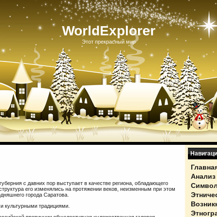
WorldExplorer
Этот прекрасный мир
Навигац
Главна
Анализ
губерния с давних пор выступает в качестве региона, обладающего
Символ
структура его изменялись на протяжении веков, неизменным при этом
Этниче
одняшнего города Саратова.
Возник
ыми культурными традициями.
Этногр