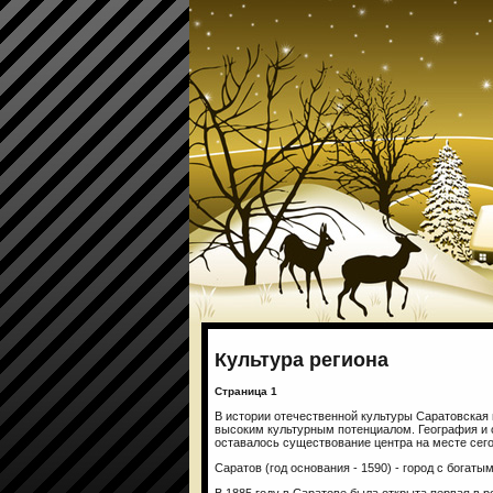
Культура региона
Страница 1
В истории отечественной культуры Саратовская 
высоким культурным потенциалом. География и 
оставалось существование центра на месте сег
Саратов (год основания - 1590) - город с богат