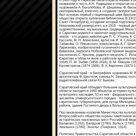
В 1885 году в Саратове была открыта первая в 
названная в честь А.Н. Радищева и открытая по
художников А. Боголюбова, И. Шишкина, Ф. Василь
(материальный, конечно) в создание галереи такж
был основан первый стационарный цирк братьев 
общества открыта публичная библиотека. В 1912 
Санкт-Петербурга), создание которой подтолкнул
Николаевский университет, а в 1918 - первый де
художественные, музыкальные традиции. Мало то
в Саратове родился и закончил индустриальный
земля - это родина живописцев П. С. Уткина, К. С
Кассиля, М. Н. Алексеева, артистов И. А. Слонова
Табакова, О. Янковского, композитора А. Г. Шни
Ларионова, изобретателей гусеничного и колесно
Вавилова, лауреата Нобелевской премии академи
баснописец С. Крылов, родился писатель С. Роз
Саратове и области жили и работали архитекторы
1918), П. М. Зыбин (1858-1918), В. М. Люкшин (18
Каллистратов (1874-1966), В. К. Карпенко (1873-1
Саратовский край - в биографиях художника М. В
архитектора Ф. Шехтеля, химика Н. Зинина, поэт
радиотелефонной связи Ю. Быкова .
Саратовский край обладает большим культурным
области находится 2950 объектов историко-куль
культурного наследия, 53 из них - федерального
ансамбль университетского городка - творение
саратовских губернаторов, дом купца Мальцева
района, здание Гостиного двора в Вольске и мног
Постановлением коллегии Министерства культу
Всероссийского общества охраны памятников ис
исторических населенных мест Российской Федер
Балаково (1762), Балашов (1780), Вольск (1780),
Хвалынск (1780), Энгельс (Покровск, 1914).
Политика Правительства Саратовской области в