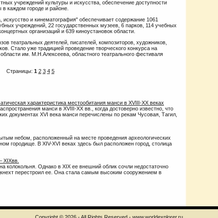
стных учреждений культуры и искусства, обеспечение доступности
 в каждом городе и районе.
, искусство и кинематография" обеспечивает содержание 1061
убных учреждений, 22 государственных музеев, 6 парков, 114 учебных
концертных организаций и 639 киноустановок области.
зов театральных деятелей, писателей, композиторов, художников,
ов. Стало уже традицией проведение творческого конкурса на
области им. М.Н.Алексеева, областного театрального фестиваля
Страницы:
1
2
3
4
5
тическая характеристика местообитания манси в XVIII-XX веках
пространения манси в XVIII-XX вв., когда достоверно известно, что
их документах XVI века манси перечислены по рекам Чусовая, Тагил,
рытым небом, расположенный на месте проведения археологических
ном городище. В XIV-XVI веках здесь был расположен город, столица
– XIXвв.
на колокольня. Однако в XIX ее внешний облик сочли недостаточно
ьдкнехт перестроил ее. Она стала самым высоким сооружением в
Copyright © 2026 - All Rights Reserved - www.worldexplorer.ru