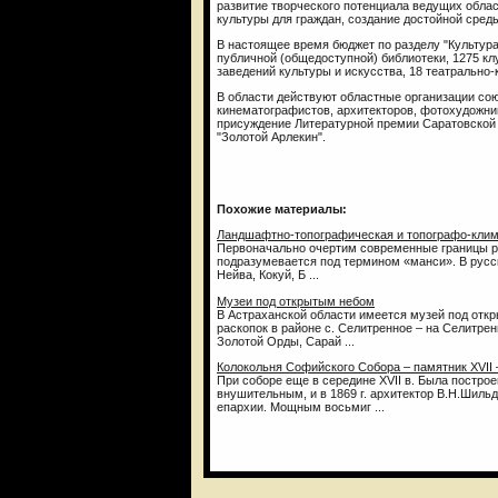
развитие творческого потенциала ведущих обла
культуры для граждан, создание достойной среды
В настоящее время бюджет по разделу "Культура
публичной (общедоступной) библиотеки, 1275 кл
заведений культуры и искусства, 18 театрально-
В области действуют областные организации сою
кинематографистов, архитекторов, фотохудожник
присуждение Литературной премии Саратовской 
"Золотой Арлекин".
Похожие материалы:
Ландшафтно-топографическая и топографо-клима
Первоначально очертим современные границы рас
подразумевается под термином «манси». В русск
Нейва, Кокуй, Б ...
Музеи под открытым небом
В Астраханской области имеется музей под отк
раскопок в районе с. Селитренное – на Селитрен
Золотой Орды, Сарай ...
Колокольня Софийского Собора – памятник XVII 
При соборе еще в середине XVII в. Была построе
внушительным, и в 1869 г. архитектор В.Н.Шил
епархии. Мощным восьмиг ...