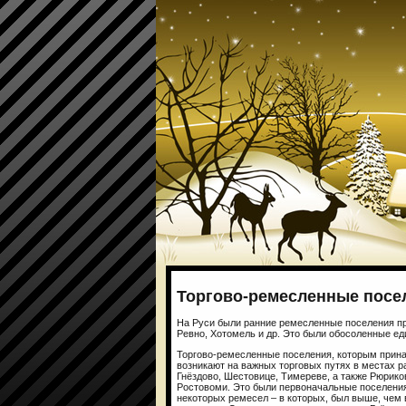
Торгово-ремесленные посе
На Руси были ранние ремесленные поселения п
Ревно, Хотомель и др. Это были обосоленные е
Торгово-ремесленные поселения, которым принад
возникают на важных торговых путях в местах р
Гнёздово, Шестовице, Тимереве, а также Рюрик
Ростовоми. Это были первоначальные поселения 
некоторых ремесел – в которых, был выше, чем 