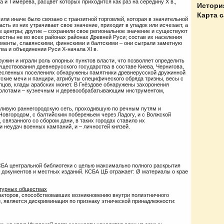
 и Тимерева, расцвет которых приходится как раз на середину X в.,
Истори
Карта 
или иначе было связано с транзитной торговлей, которая в значительной
асть из них утрачивает свое значение, приходит в упадок или исчезает, а
 центры; другие – сохранили свое региональное значение и существуют
вестны не во всех районах районах Древней Руси; состав их населения
менты, славянскими, финнскими и балтскими – они сыграли заметную
ва и объединении Руси X-начала XI в.
ужин и играли роль опорных пунктов власти, что позволяет определить
ществования древнерусского государства в составе Киева, Чернигова,
месленных поселениях обнаружены памятники древнерусской дружинной
гские мечи и панцири, атрибуты специфического обряда тризны, весы с
пцов, клады арабских монет. В Гнёздове обнаружены захоронения
 долотами – кузнечным и деревообрабатывающим инструментом,
ливую раннегородскую сеть, проходившую по речным путям и
овгородом, с балтийским побережьем через Ладогу, и с Волжской
связанного со сбором дани, в таких городах ставило их
и неудач военных кампаний, и – личностей князей.
СБА центральной библиотеки с целью максимально полного раскрытия
 документов и местных изданий. КСБА ЦБ отражает: Ø материалы о крае
турных обществах
кторов, способствовавших возникновению внутри полиэтничного
, является дискриминация по признаку этнической принадлежности: