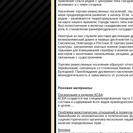
правления Ольги рядом с центрами типа Гнёздова
возникают и с ними сходные.
Население торгово-ремесленных поселений, так 
мере предопределяла развитие: к началу XI вв. ч
рядом – развиваются территориальные городские
на карте нашего времени. Города такого типа из
был полиэтничным и включал скандинавские эле
роль в становлении раннефеодального государст
Некотрые из них служили местами дислокации др
великокняжеский домен в первые десятилетия су
Смоленска, Новгорода и Ростова. В торгово-ре
культуры: захоронения знатных воинов (каролин
гирьками для взвешивания серебра) и воинов-ку
мастеров с молотками, напильникам, резцами,
связанным с судостроением.
Торгово-ремесленные поселения образуют отчет
переволокам, связанную со столичным Киевом, Н
Булгарией. Преобладание дружинного населения, 
жизнедеятельность в зависимость от успехов ил
Похожие материалы:
Организация и ведение КСБА
КСБА создается как специализированная часть 
состава и содержания всех видов краеведческих
в целом, ...
Проблема межэтнических отношений в поликуль
Важнейшим из экономических и политических фа
социоисторического организма нескольких наций
наличие определенных прав ...
Копорье