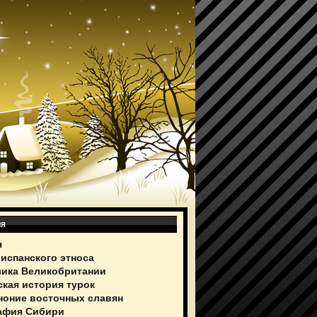
ия
я
 испанского этноса
ика Великобритании
ская история турок
ноние восточных славян
афия Сибири