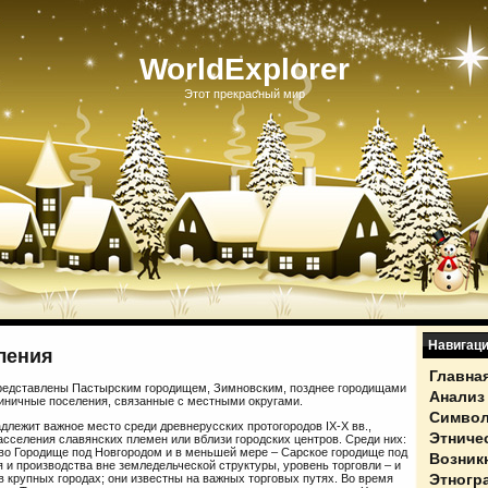
WorldExplorer
Этот прекрасный мир
Навигац
ления
Главна
редставлены Пастырским городищем, Зимновским, позднее городищами
Анализ
диничные поселения, связанные с местными округами.
Символ
лежит важное место среди древнерусских протогородов IX-X вв.,
Этниче
асселения славянских племен или вблизи городских центров. Среди них:
ово Городище под Новгородом и в меньшей мере – Сарское городище под
Возник
и производства вне земледельческой структуры, уровень торговли – и
Этногр
в крупных городах; они известны на важных торговых путях. Во время