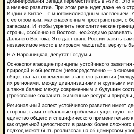
доминирования Запада переместились в Азию. Это н
а именно развитие. При этом речь идет даже не о ст
Индии и Китае – с многомиллиардным населением. А
с ее огромным, малонаселенным пространством, с 
запасами. И чтобы укрепить геополитические границ
страны, особенно на Востоке, необходимо развивать 
Дальнего Востока. Это даст шанс России занять сам
независимое место в мировом масштабе, вернуть бы
Н.А.Нарочницкая, депутат Госдумы.
Основополагающие принципы устойчивого развития
природой и обществом (непосредственно — экономик
общества на современном этапе его развития (межд
их регионами, между цивилизациями и крупными м
а также баланс между современным и будущим сост
(требование сохранить жизненные ресурсы природы 
Региональный аспект устойчивого развития имеет дв
стороны, сами глобальные проблемы существуют не 
единство общего и специфического применительно к
как отдельной целостности в рамках более сложного 
подход может быть реализован на общемировом уров