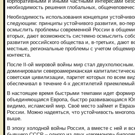
корпоративными и иными частными интересами без
необходимость решения глобальных, общечеловечес
Необходимость использования концепции устойчивог
следующим: принципы устойчивого развития, во-пе
осмыслить проблемы современной России в общемир
вторых, дают возможность системно осмыслить соб
развития российского общества и, в-третьих, дают 
местные, региональные проблемы с учетом общемир
контекста.
После II-ой мировой войны мир стал двухполюсным.
доминировали североамериканская капиталистическа
советская цивилизации, паритет которых по всем ви
обеспечивал в течение 4-х десятилетий приемлемый
В настоящее время быстрыми темпами идет формир
объединяющаяся Европа, быстро развивающаяся Юго
видимо, исламский мир. Своё место займет и Евраз
России. Можно надеяться, что устойчивость многопо
выше.
В эпоху холодной войны Россия, а вместе с ней и вс
бывшего СССР – одного из двух «гегемонов» биполяр