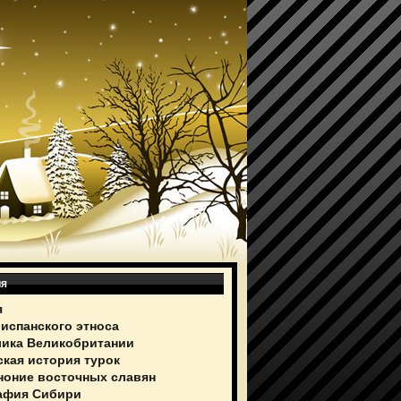
ия
я
 испанского этноса
ика Великобритании
ская история турок
ноние восточных славян
афия Сибири