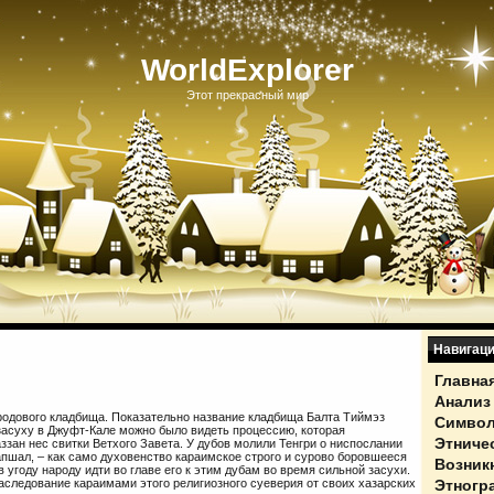
WorldExplorer
Этот прекрасный мир
Навигац
Главна
Анализ
одового кладбища. Показательно название кладбища Балта Тиймэз
Символ
 засуху в Джуфт-Кале можно было видеть процессию, которая
Этниче
ззан нес свитки Ветхого Завета. У дубов молили Тенгри о ниспослании
апшал, – как само духовенство караимское строго и сурово боровшееся
Возник
 угоду народу идти во главе его к этим дубам во время сильной засухи.
Этногр
аследование караимами этого религиозного суеверия от своих хазарских