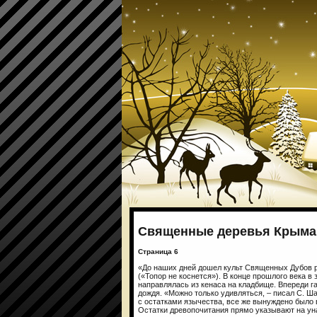
Священные деревья Крыма
Страница 6
«До наших дней дошел культ Священных Дубов р
(«Топор не коснется»). В конце прошлого века в
направлялась из кенаса на кладбище. Впереди га
дождя. «Можно только удивляться, – писал С. Ш
с остатками язычества, все же вынуждено было в
Остатки древопочитания прямо указывают на ун