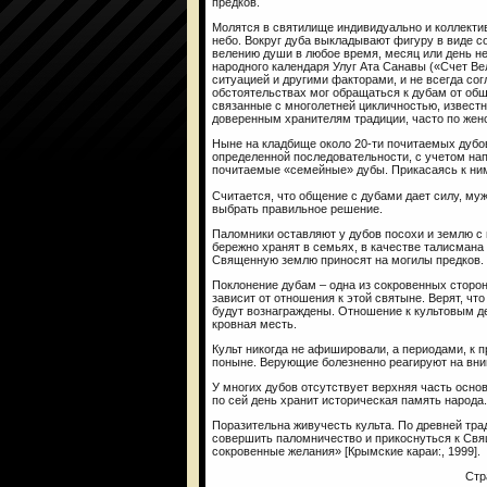
предков.
Молятся в святилище индивидуально и коллектив
небо. Вокруг дуба выкладывают фигуру в виде 
велению души в любое время, месяц или день н
народного календаря Улуг Ата Санавы («Счет Ве
ситуацией и другими факторами, и не всегда с
обстоятельствах мог обращаться к дубам от об
связанные с многолетней цикличностью, извест
доверенным хранителям традиции, часто по женс
Ныне на кладбище около 20-ти почитаемых дубов
определенной последовательности, с учетом нап
почитаемые «семейные» дубы. Прикасаясь к ни
Считается, что общение с дубами дает силу, му
выбрать правильное решение.
Паломники оставляют у дубов посохи и землю с 
бережно хранят в семьях, в качестве талисмана 
Священную землю приносят на могилы предков.
Поклонение дубам – одна из сокровенных сторон
зависит от отношения к этой святыне. Верят, чт
будут вознаграждены. Отношение к культовым д
кровная месть.
Культ никогда не афишировали, а периодами, к п
поныне. Верующие болезненно реагируют на вни
У многих дубов отсутствует верхняя часть осно
по сей день хранит историческая память народа.
Поразительна живучесть культа. По древней трад
совершить паломничество и прикоснуться к Свя
сокровенные желания» [Крымские караи:, 1999].
Стр