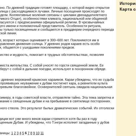
Истори
но. По древней традиции готовят площадку, с которой видно открытое
Карта 
солнца с расходящимися лучами. Личные посещения происходят по
едели. Коллективные моления связаны с циклами двенадцатилетнего
ликого Отца»), особенностями климата, национальной или общинной
огласуются с предписаниями официальной религии. В чрезвычайных
щего имени и полномочный представитель. Особенности ритуала,
ны только посвященным и сообщаются в преддверии очередного периода
кой линии.
, возраст которых оценивают в 300–600 лет. Поклоняются им в
равления движения солнца. У древних родов караев есть особо
м, общаются с ушедшими поколениями предков.
жество и мудрость, помогает в трудных обстоятельствах, позволяя
места жительства. С собой уносят по горсти священной земли. Ее
берут с собой в дальние поездки, используют в похоронном обряде.
 древних верований крымских караимов. Караи убеждены, что их судьба
о проявивших неуважение к дубам постигнет кара, а ревнители культа
еревьям благоговейное. Осквернителей святынь ожидала национальная
римеру, в годы советской власти, отправляли тайно. Эта тема запретна и
мание к священным дубам и на пребывание в святилище посторонних.
вного ствола. Это результат былых драматических событий. Их отголоски
иции вот уже много веков караи стремятся хотя бы раз в году
щенным Дубам. И убеждены, что Тэнгри исполнит загаданные у дубов
аницы:
1
2
3
4
5
6
7
8
9
10
11