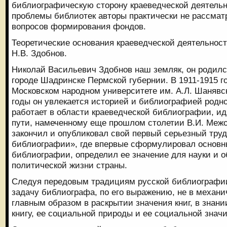
библиографическую сторону краеведческой деятельн
проблемы библиотек авторы практически не рассмат
вопросов формирования фондов.
Теоретические основания краеведческой деятельнос
Н.В. Здобнов.
Николай Васильевич Здобнов наш земляк, он родился
городе Шадринске Пермской губернии. В 1911-1915 го
Московском народном университете им. А.Л. Шанявск
годы он увлекается историей и библиографией родног
работает в области краеведческой библиографии, ид
пути, намеченному еще прошлом столетии В.И. Межо
закончил и опубликовал свой первый серьезный тру
библиографии», где впервые сформулировал основн
библиографии, определил ее значение для науки и 
политической жизни страны.
Следуя передовым традициям русской библиографии
задачу библиографа, по его выражению, не в механи
главным образом в раскрытии значения книг, в знан
книгу, ее социальной природы и ее социальной знач