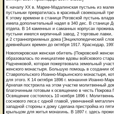
К началу ХХ в. Марие-Мадалинская пустынь из мал
пустыньки превратилась в красивый своекошный тре
К этому времени в станице Роговской пустынь владе
имела дополнительный надел в 340 дес. В станице Д
отдела. В 14 каменных и саманных корпусах проживал
пустыни имелся кирпичный завод, 2 торговые лавки,
и 2 странноприимных дома [Энциклопедический слов
древнейших времен до октября 1917. Краснодар, 1997.
Новопокровская женская обитель (Покровский женск
образовалась по инициативе вдовы войскового ста
Радченковой, которая пожертвовала земельный участ
женского монастыря. Большую помощь в создании о
Ставропольского Иоанно-Марьинского монастыря, ко
для этого. К 14 октября 1896 г. монахиня Иоанно-Ма
Архелая построила на этом участке молитвенный до
благочинным готовым к освящению в честь Покрова 
Освящение состоялось 10 ноября 1896 г. Молитвенн
соснового леса с одной главой, увенчанной металли
западной стороны к дому сделана пристройка из пят
крыльцом для житья монахинь. В 1897 г. здесь прож