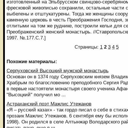
изготовленный на Эльбрусском свинцово-серебряном
фресковой живописью сохранили, остальные части 
выбелены и отштукатурены. Тогда же женщины соо
каменную церковь в честь Преображения Господня, з
отлитыми на том же руднике, построили кельи для се
Преображенский женский монастырь. //Ставропольск
1997. №.177.С.7.]
Страницы:
1
2
3
4
5
Похожие материалы:
Серпуховский Высоцкий мужской монастырь
Основан он в 1374 году Серпуховским князем Влад
Храбрым по благословению преподобного Сергия Рад
в первые настоятели монастыря своего ученика Афа
"Высоцкий" получил мо ...
Астраханский поэт Мажлис Утежанов
«Я – русский казах» - так гордо писал о себе в стиха
прозаик Мажлис Утежанов. 6 сентября ему бы исполни
1998). Он родился в селе Алтынжар Володарского ра
писать рано, еще в ш ...