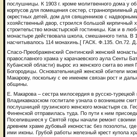
послушницы. К 1903 г. кроме молитвенного дома у о
корпусов для помещения сестер, странноприимный д
окрестных детей, дом для священников с надворным
хозяйственный двор, строился большой кирпичный х
строительство монастырской гостиницы. Как и в люб
монастыре действовала школа, смешанного типа. В 1
насчитывалось 114 монахинь.[ ГАСК. Ф.135. Оп.72. Д.
Спасо-Преображенский Сентинский женский монасты
православного храма у карачаевского аула Сенты Ба
Кубанской области) вырос из женского скита во имя
Богородицы. Основательницей женской обители мож
Макарову, поскольку с ее именем связан рост и дал
общины.
Е. Макарова – сестра милосердия в русско-турецкой 
Владикавказском госпитале узнала о возникшем скит
послушницей грузинского женского монастыря св. Ге
Финенской отправилась туда. По пути к ним присое
Поселившиеся у Святой горы начали ремонт своими
древнем храме дубовый иконостас без позолоты, гд
ими иконы. Грубой работы железный крест купола хр