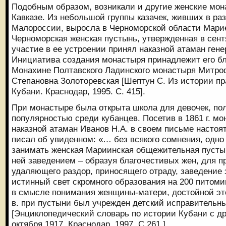
Подобным образом, возникали и другие женские мо
Кавказе. Из небольшой группы казачек, живших в ра
Малороссии, выросла в Черноморской области Мари
Черноморская женская пустынь, утвержденная в сентя
участие в ее устроении принял наказной атаман ген
Инициатива создания монастыря принадлежит его бл
Монахине Полтавского Ладинского монастыря Митро
Степановна Золоторевская [Шептун С. Из истории пр
Кубани. Краснодар, 1995. С. 415].
При монастыре была открыта школа для девочек, п
популярностью среди кубанцев. Посетив в 1861 г. м
наказной атаман Иванов Н.А. в своем письме насто
писал об увиденном: «… без всякого сомнения, одно
занимать женская Мариинская общежительная пусты
ней заведением – образуя благочестивых жен, для п
удаляющего раздор, приносящего отраду, заведение
истинный свет скромного образования на 200 пито
в смысле понимания женщины-матери, достойной это
в. при пустыни был учрежден детский исправительн
[Энциклопедический словарь по истории Кубани с д
октября 1917. Краснодар, 1997. C.261.]