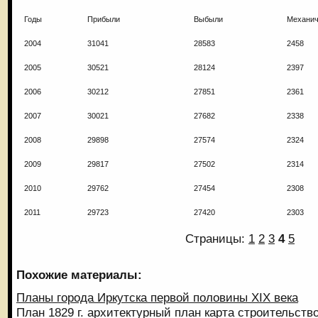
Годы
Прибыли
Выбыли
Механич
2004
31041
28583
2458
2005
30521
28124
2397
2006
30212
27851
2361
2007
30021
27682
2338
2008
29898
27574
2324
2009
29817
27502
2314
2010
29762
27454
2308
2011
29723
27420
2303
Страницы:
1
2
3
4
5
Похожие материалы:
Планы города Иркутска первой половины XIX века
План 1829 г. архитектурный план карта строительство