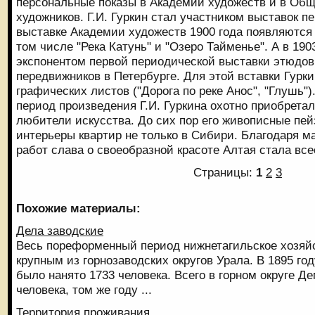
персональные показы в Академии художеств и в Об
художников. Г.И. Гуркин стал участником выставок п
выставке Академии художеств 1900 года появляются н
том числе "Река Катунь" и "Озеро Тайменье". А в 190
экспонентом первой периодической выставки этюдов,
передвижников в Петербурге. Для этой вставки Гурк
графических листов ("Дорога по реке Анос", "Глушь").
период произведения Г.И. Гуркина охотно приобрета
любители искусства. До сих пор его живописные пе
интерьеры квартир не только в Сибири. Благодаря м
работ слава о своеобразной красоте Алтая стала в
Страницы:
1
2
3
Похожие материалы:
Дела заводские
Весь пореформенный период нижнетагильское хозяй
крупным из горнозаводских округов Урала. В 1895 го
было нанято 1733 человека. Всего в горном округе 
человека, том же году ...
Территория проживания