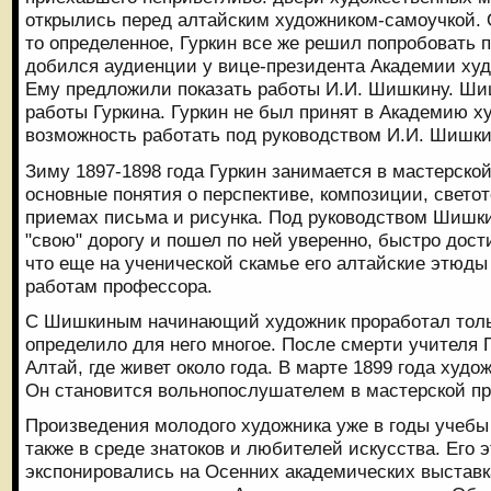
открылись перед алтайским художником-самоучкой. 
то определенное, Гуркин все же решил попробовать
добился аудиенции у вице-президента Академии худо
Ему предложили показать работы И.И. Шишкину. Ши
работы Гуркина. Гуркин не был принят в Академию х
возможность работать под руководством И.И. Шишки
Зиму 1897-1898 года Гуркин занимается в мастерско
основные понятия о перспективе, композиции, светот
приемах письма и рисунка. Под руководством Шишки
"свою" дорогу и пошел по ней уверенно, быстро дост
что еще на ученической скамье его алтайские этюды
работам профессора.
С Шишкиным начинающий художник проработал тольк
определило для него многое. После смерти учителя 
Алтай, где живет около года. В марте 1899 года худо
Он становится вольнопослушателем в мастерской пр
Произведения молодого художника уже в годы учебы
также в среде знатоков и любителей искусства. Его 
экспонировались на Осенних академических выставк