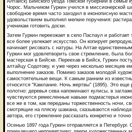
Алтайск) Бийского уезда Томской губернии в семье к
Чорос. Мальчиком Гуркин учился в миссионерской шк
свободное время часто заходил в иконописную масте
удовольствием выполнял мелкие поручения: растира
ученикам готовить доски.
Затем Гуркин переезжает в село Паспаул и работает 
все более увлекает искусство. Он копирует репродук
начинает рисовать с натуры. На Алтае единственным
Гуркин мог удовлетворить свое стремление, была б
мастерская в Бийске. Переехав в Бийск, Гуркин пост
алтайцу Содотову, и уже через несколько месяцев е
выполнение заказов. Помимо заказов молодой худож
самостоятельные вещи. К самым ранним из известны
относится "Камлание. Ночь жертвы" (1895). Это еще
полотно: деревья сева напоминают кулисы, в загла
чувствуются ремесленные навыки подмастерья икон
все же в том, как переданы торжественность ночи, св
смотрящие на пляску шамана, сказываются наблюда
автора, его стремление рассказать конкретно и точно
Осенью 1897 года Гуркин отправляется в Петербург.
приехавшего неприветливо: двери художественных м