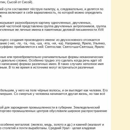
тин, Сысой от Сисой).
ей сути составляют пёструю палитру, а, следовательно, и делятся по
имена включают в себя вариативность, по которой можно определить
я.
показывает разнообразную картину одночленных, двучленных,
ой частотной представлена группа двучленных антропонимов, группа
хчленные же личные имена в памятниках деловой письменности XVII
оцесс создания производного имени: из двухосновного отсекается
 (-нег, -ло, -та, -тка, -ша, -ята, -ня, -ка). Например, Ярило, Ульянко,
, суффикс прибавляется к ней: Святослав: Свято+ша=Святоша; Ярило:
ьные или пренебрежительно-уничижительные формы неканонических
довольно сложно. Особенно трудно это сделать когда речь идет об
 написании) формах различных имен. В таких случаях неполное имя
ным. В то же время в источнике могут встречаться различные
ольшим, у него на теле чёрные волосы, и он выглядит как человек. Его
умерших. Со смертью у человека начинается другая жизнь, но там всё
ой для зарождения промышленности в губернии. Земледельческий
х торгово-промышленных центров обусловили широкое распространение
собенно металлов: (железо, медь, золото и др.) и камней (малахит и
о столетий и почти выработаны. Средний Урал - целая кладовая