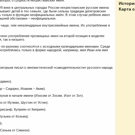
 вопрос о сущности нехристианских имён.
Истори
II веке в центральных городах России нехристианские русские имена
Карта 
ывают детей в тех семьях, где были сильны традиции допетровских
ь только в функции неофициальных имён. В этом случае ребёнок имел
машней обстановке – неофициальное.
чаще, чем некалендарные внутрисемейные имена. Их употребление в
ечено употребление прозвищных имен на второй позиции в моделях
, так и низшего.
н по-разному соотносятся с исходными календарными именами. Среди
потреблялись только в форме народной, например, имя Иван или имя
Григорьев писал о лингвистической «самодеятельности» русского народа.
Одамко).
р – Сидорко, Иоаким – Аким).
вуков в начале имени (Изосим от Зосим, Изот от Зот).
о от Иулиан, Шустин от Устин).
рисанф, Куприян от Киприян).
Кузьма от Козьма).
).
 Сенька от Симеон).