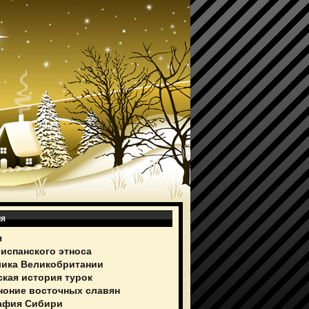
ия
я
 испанского этноса
ика Великобритании
ская история турок
ноние восточных славян
афия Сибири