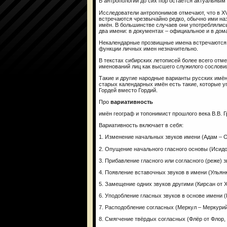
В антропологии до сих пор остаётся актуальным
Исследователи антропонимов отмечают, что в XV
встречаются чрезвычайно редко, обычно ими наз
имён. В большинстве случаев они употреблялис
два имени: в документах – официальное и в до
Некалендарные прозвищные имена встречаются 
функции личных имен незначительно.
В текстах сибирских летописей более всего отм
именований лиц как высшего служилого сословия
Такие и другие народные варианты русских имё
старых календарных имён есть такие, которые у
Гордей вместо Гордий.
Про
вариативность
имён географ и топонимист прошлого века В.В. 
Вариативность включает в себя:
1. Изменение начальных звуков имени (Адам – 
2. Опущение начального гласного основы (Исидо
3. Прибавление гласного или согласного (реже) з
4. Появление вставочных звуков в имени (Ульянк
5. Замещение одних звуков другими (Кирсан от Х
6. Уподобление гласных звуков в основе имени (
7. Расподобление согласных (Меркул – Меркурий
8. Смягчение твёрдых согласных (Флёр от Флор,