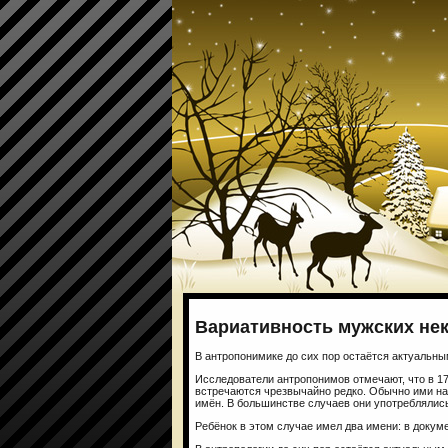
Вариативность мужских не
В антропонимике до сих пор остаётся актуальны
Исследователи антропонимов отмечают, что в 17
встречаются чрезвычайно редко. Обычно ими на
имён. В большинстве случаев они употреблялис
Ребёнок в этом случае имел два имени: в докум