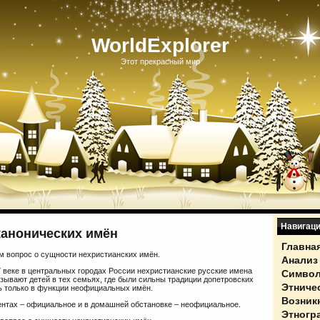
WorldExplorer
Этот прекрасный мир
Навигац
канонических имён
Главна
м вопрос о сущности нехристианских имён.
Анализ
 веке в центральных городах России нехристианские русские имена
Символ
зывают детей в тех семьях, где были сильны традиции допетровских
Этниче
ь только в функции неофициальных имён.
Возник
ентах – официальное и в домашней обстановке – неофициальное.
Этногр