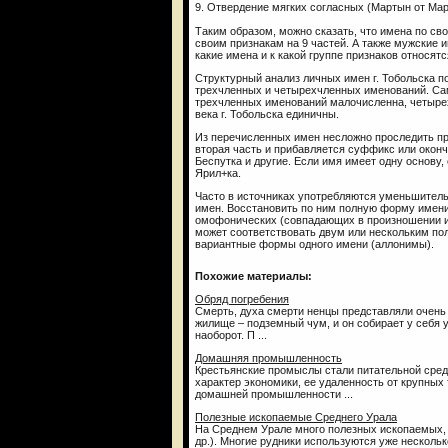
9. Отвердение мягких согласных (Мартын от Мар
Таким образом, можно сказать, что имена по сво
своим признакам на 9 частей. А также мужские 
какие имена и к какой группе признаков относятс
Структурный анализ личных имен г. Тобольска 
трехчленных и четырехчленных именований. Сам
трехчленных именований малочисленна, четыре
века г. Тобольска единичны.
Из перечисленных имен несложно проследить пр
вторая часть и прибавляется суффикс или окончание
Беспутка и другие. Если имя имеет одну основу
Ярил+ка.
Часто в источниках употребляются уменьшител
имен. Восстановить по ним полную форму имени 
омофонических (совпадающих в произношении и
может соответствовать двум или нескольким пол
вариантные формы одного имени (аллонимы).
Похожие материалы:
Обряд погребения
Смерть, духа смерти ненцы представляли очень б
жилище – подземный чум, и он собирает у себя 
наоборот. П ...
Домашняя промышленность
Крестьянские промыслы стали питательной сред
характер экономики, ее удаленность от крупны
домашней промышленности ...
Полезные ископаемые Среднего Урала
На Среднем Урале много полезных ископаемых, о
др.). Многие рудники используются уже нескольк