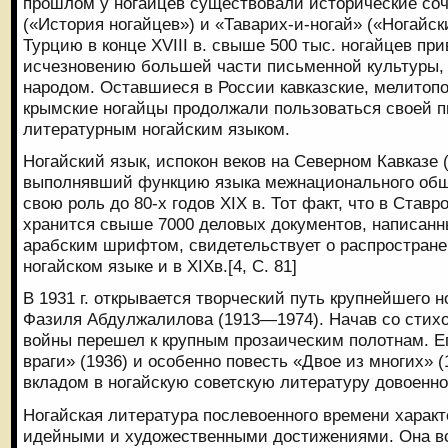
прошлом у ногайцев существовали исторические соч
(«История ногайцев») и «Таварих-и-ногай» («Ногайск
Турцию в конце XVIII в. свыше 500 тыс. ногайцев при
исчезновению большей части письменной культуры,
народом. Оставшиеся в России кавказские, мелитопо
крымские ногайцы продолжали пользоваться своей 
литературным ногайским языком.
Ногайский язык, испокон веков на Северном Кавказе 
выполнявший функцию языка межнационального общ
свою роль до 80-х годов XIX в. Тот факт, что в Став
хранится свыше 7000 деловых документов, написанн
арабским шрифтом, свидетельствует о распростране
ногайском языке и в XIXв.[4, С. 81]
В 1931 г. открывается творческий путь крупнейшего н
Фазиля Абдулжалилова (1913—1974). Начав со стихов
войны перешел к крупным прозаическим полотнам. Е
враги» (1936) и особенно повесть «Двое из многих»
вкладом в ногайскую советскую литературу довоенног
Ногайская литература послевоенного времени харак
идейными и художественными достижениями. Она вс