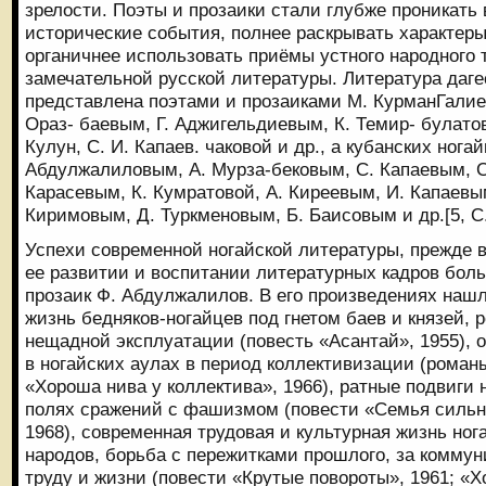
зрелости. Поэты и прозаики стали глубже проникать 
исторические события, полнее раскрывать характеры
органичнее использовать приёмы устного народного 
замечательной русской литературы. Литература даге
представлена поэтами и прозаиками М. КурманГалие
Ораз- баевым, Г. Аджигельдиевым, К. Темир- булатов
Кулун, С. И. Капаев. чаковой и др., а кубанских нога
Абдулжалиловым, А. Мурза-бековым, С. Капаевым, С
Карасевым, К. Кумратовой, А. Киреевым, И. Капаевым
Киримовым, Д. Туркменовым, Б. Баисовым и др.[5, С.
Успехи современной ногайской литературы, прежде вс
ее развитии и воспитании литературных кадров бол
прозаик Ф. Абдулжалилов. В его произведениях наш
жизнь бедняков-ногайцев под гнетом баев и князей, р
нещадной эксплуатации (повесть «Асантай», 1955), 
в ногайских аулах в период коллективизации (романы
«Хороша нива у коллектива», 1966), ратные подвиги
полях сражений с фашизмом (повести «Семья сильны
1968), современная трудовая и культурная жизнь ног
народов, борьба с пережитками прошлого, за коммун
труду и жизни (повести «Крутые повороты», 1961; «Х