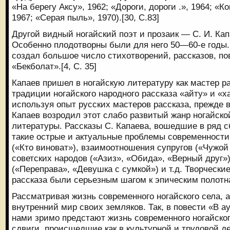
«На берегу Аксу», 1962; «Дороги, дороги .», 1964; «К
1967; «Серая пыль», 1970).[30, С.83]
Другой видный ногайский поэт и прозаик — С. И. Капае
Особенно плодотворны были для него 50—60-е годы. 
создал большое число стихотворений, рассказов, по
«Бекболат».[4, С. 35]
Капаев пришел в ногайскую литературу как мастер р
традиции ногайского народного рассказа «айту» и «х
используя опыт русских мастеров рассказа, прежде вс
Капаев возродил этот слабо развитый жанр ногайск
литературы. Рассказы С. Капаева, вошедшие в ряд 
такие острые и актуальные проблемы современности,
(«Кто виноват»), взаимоотношения супругов («Чужой
советских народов («Азиз», «Обида», «Верный друг»)
(«Переправа», «Девушка с сумкой») и т.д. Творчески
рассказа были серьезным шагом к эпическим полотн
Рассматривая жизнь современного ногайского села, а
внутренний мир своих земляков. Так, в повести «В а
нами зримо предстают жизнь современного ногайског
сдвиги, происшедшие как в культурной и трудовой де