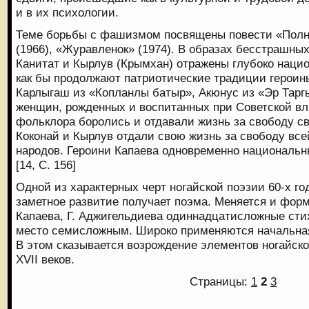
и в их психологии.
Теме борьбы с фашизмом посвящены повести «Полн
(1966), «Журавленок» (1974). В образах бесстрашных
Канитат и Кырлув (Крымхан) отражены глубоко наци
как бы продолжают патриотические традиции героинь
Карлыгаш из «Копланлы батыр», Акюнус из «Эр Таргы
женщин, рожденных и воспитанных при Советской вл
фольклора боролись и отдавали жизнь за свободу сво
Коконай и Кырлув отдали свою жизнь за свободу все
народов. Героини Капаева одновременно национальн
[14, С. 156]
Одной из характерных черт ногайской поэзии 60-х год
заметное развитие получает поэма. Меняется и форм
Капаева, Г. Аджигельдиева одиннадцатисложные сти
место семисложным. Широко применяются начальна
В этом сказывается возрождение элементов ногайс
XVII веков.
Страницы:
1
2
3