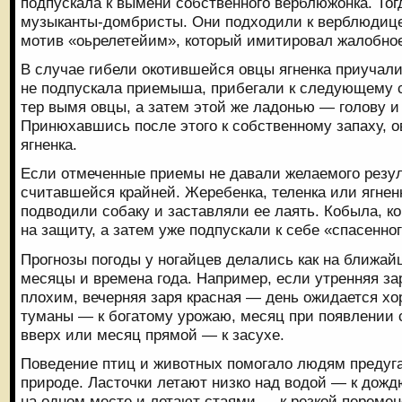
подпускала к вымени собственного верблюжонка. То
музыканты-домбристы. Они подходили к верблюдице
мотив «оьрелетейим», который имитировал жалобно
В случае гибели окотившейся овцы ягненка приучали 
не подпускала приемыша, прибегали к следующему 
тер вымя овцы, а затем этой же ладонью — голову и 
Принюхавшись после этого к собственному запаху, 
ягненка.
Если отмеченные приемы не давали желаемого резуль
считавшейся крайней. Жеребенка, теленка или ягнен
подводили собаку и заставляли ее лаять. Кобыла, к
на защиту, а затем уже подпускали к себе «спасенного
Прогнозы погоды у ногайцев делались как на ближайш
месяцы и времена года. Например, если утренняя за
плохим, вечерняя заря красная — день ожидается хо
туманы — к богатому урожаю, месяц при появлении 
вверх или месяц прямой — к засухе.
Поведение птиц и животных помогало людям предуг
природе. Ласточки летают низко над водой — к дож
на одном месте и летают стаями — к резкой перемене