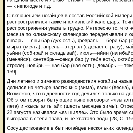
— к непогоде и т.д.
С включением ногайцев в состав Российской импери
распространился также и юлианский календарь. Точн
распространения указать трудно. Интересно то, что 
месяца по юлианскому календарю переделывали и о
январь — яны бар (дух есть), февраль — бери бар (е
мырат (мечта), апрель—этер эл (сделает страну), м
уьйин (собирай и складывай), июль—ийин (нагибайс
(меняйся), сентябрь—сенде бар (у тебя есть), октяб
стреле), ноябрь — ная бар (ная есть), декабрь — теке 
159]
Дни летнего и зимнего равноденствия ногайцы назыв
делился на четыре части: кыс (зима), язлык (весна), я
Возможно, что в древности год делился только на дв
Об этом говорят бытующие ныне поговорки «язы алт
лета) и «кысы алты ай» (шесть месяцев зимы). Отре
22 августа назывался «яз шилле». Это было время с
выгорала в степи трава, и не хватало воды.[28, С. 15
Сосуществование в быт ногайцев нескольких календ