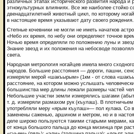
различных этапах исторического развития народа и 
этнокультурных влияниях. Все же наиболее стойко 
двенадцатилетний животный цикл, по которому нога
в настоящее время указывают дату своего рождения.
Степные кочевники не могли не иметь начатков астр
«Небо их время, по небу они определяют точное вр
Ночью время определяли по положению луны и звезд,
Знание звезд и их положения на небосводе позволял
света.
Народная метрология ногайцев имела много сходного
народов. Большие расстояния — дороги, пашни, сен
измеряли мерой «шакъырым» (1км - от слова «шакъыр
расстояние, на котором можно услышать человечески
большинства мер длины лежали размеры частей чело
Небольшие участки земли измерялись шагами (абыт)
т. д. измеряли размахом рук (къулаш). В плотничьем
употребляли меру «ярым къулаш»— пол кулака. Со 
заменены саженью, аршином и метром, но и в насто
деле широко пользуются такими старыми мерами, ка
от конца большого пальца до конца мизинца при рас
«суьем» (пядь); «эли» (толщина пальца); «доьрт эл