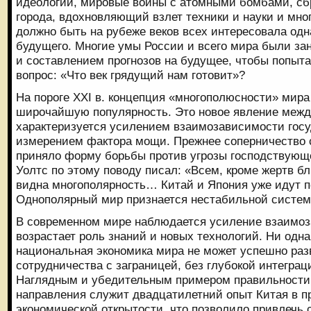
идеологий, мировые войны с атомными бомбами, с
города, вдохновляющий взлет техники и науки и много
должно быть на рубеже веков всех интересовала одна
будущего. Многие умы России и всего мира были за
и составлением прогнозов на будущее, чтобы попыта
вопрос: «Что век грядущий нам готовит»?
На пороге XXI в. концепция «многополюсности» мира
широчайшую популярность. Это новое явление меж
характеризуется усилением взаимозависимости госу
измерением фактора мощи. Прежнее соперничество 
приняло форму борьбы против угрозы господствующ
Уолтс по этому поводу писал: «Всем, кроме жертв бл
видна многополярность… Китай и Япония уже идут п
Однополярный мир признается нестабильной систем
В современном мире наблюдается усиление взаимоз
возрастает роль знаний и новых технологий. Ни одна
национальная экономика мира не может успешно раз
сотрудничества с заграницей, без глубокой интеграц
Наглядным и убедительным примером правильности 
направления служит двадцатилетний опыт Китая в п
экономической открытости, что позволило привлечь 