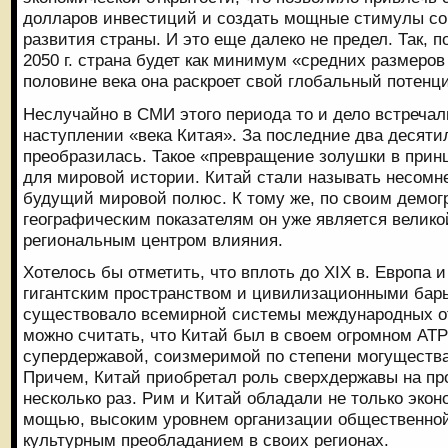
долларов инвестиций и создать мощные стимулы со
развития страны. И это еще далеко не предел. Так, п
2050 г. страна будет как минимум «средних размеров
половине века она раскроет свой глобальный потенц
Неслучайно в СМИ этого периода то и дело встречал
наступлении «века Китая». За последние два десяти
преобразилась. Такое «превращение золушки в прин
для мировой истории. Китай стали называть несомн
будущий мировой полюс. К тому же, по своим демо
географическим показателям он уже является велико
региональным центром влияния.
Хотелось бы отметить, что вплоть до XIX в. Европа 
гигантским пространством и цивилизационными барье
существовало всемирной системы международных от
можно считать, что Китай был в своем огромном АТ
супердержавой, соизмеримой по степени могуществ
Причем, Китай приобретал роль сверхдержавы на пр
несколько раз. Рим и Китай обладали не только эко
мощью, высоким уровнем организации общественной 
культурным преобладанием в своих регионах.