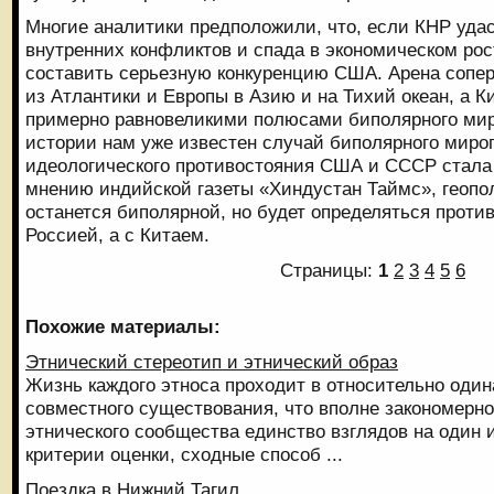
Многие аналитики предположили, что, если КНР уда
внутренних конфликтов и спада в экономическом рос
составить серьезную конкуренцию США. Арена сопе
из Атлантики и Европы в Азию и на Тихий океан, а 
примерно равновеликими полюсами биполярного мир
истории нам уже известен случай биполярного миро
идеологического противостояния США и СССР стала 
мнению индийской газеты «Хиндустан Таймс», геопо
останется биполярной, но будет определяться прот
Россией, а с Китаем.
Страницы:
1
2
3
4
5
6
Похожие материалы:
Этнический стереотип и этнический образ
Жизнь каждого этноса проходит в относительно оди
совместного существования, что вполне закономерно
этнического сообщества единство взглядов на один 
критерии оценки, сходные способ ...
Поездка в Нижний Тагил