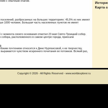
ению с обычным очагом.
Истори
Карта 
 поселений, разбросанных на больших территориях: 45,5% из них имеют
ыше 1000 человек. Большая часть населенных пунктов не имеет
 с момента своего основания отметил 23 мая Свято-Троицкий собор.
 собора, расположенного в самом центре города, приехали
а
убоким почтением относится к Дине Нурпеисовой, к ее творчеству.
выражается чувством искреннего почитания ее потомков. Всякий раз,
Copyright © 2026 - All Rights Reserved - www.worldexplorer.ru