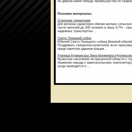
ли давала какие-нибудь преимущества по сравн
Похожие материалы:
Освоение территории
Для региона характерно обилие мелких сельских
число жителей до 200 человек и лишь 9,7% - св
надежных транспортны ...
Свято-Троицкий собор
Юбилей Свято-Троицкого собора Вековой юбилей
Поздравить священнослужителей, всех прихожан
представители администрации ...
Ученица Курмангазы Дина Кенжеевпа Нурпеисов
Казахское население Астраханской области с гл
Уважение народа к замечательному композитору 
когда проводятся н ...