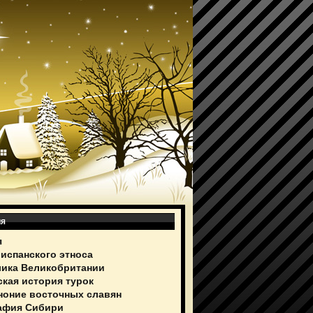
ия
я
 испанского этноса
ика Великобритании
ская история турок
ноние восточных славян
афия Сибири