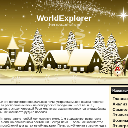
WorldExplorer
Этот прекрасный мир
Навигац
Главна
ь» его появляются специальные печи, устраиваемые в самом поселке,
Анализ
Так расположены печи на белорусских городищах I—VII вв. н. э.,
зднее, в эпоху Киевской Руси место выплавки переносится иногда ближе
Символ
льших количеств руды в поселок.
Этниче
) представляет собой круглую яму около 1 м в диаметре, вырытую в
Возник
а в сильно обожженном состоянии. Вокруг печи — большое количество
Этногр
способлений для дутья не обнаружено. Печь, углубленная в землю, едва