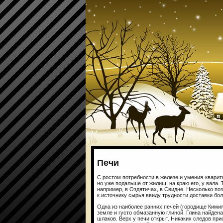
Печи
С ростом потребности в железе и умения «варит
но уже подальше от жилищ, на краю его, у вала. 
например, в Оздятичах, в Свидне. Несколько по
к источнику сырья ввиду трудности доставки бо
Одна из наиболее ранних печей (городище Кимия
земле и густо обмазанную глиной. Глина найден
шлаков. Верх у печи открыт. Никаких следов при