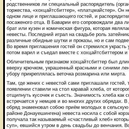
родственников ли специальный распорядитель (орган
торжества, «хохцайтсбиттер», «платцмайстер». Он н
одном лице и приглашающего гостей, и распорядител
посаженого отца. В Баварии его сопровождали два ли
брат или кузен и комическая фигура, которая являл
невесты. Последний играл на свадьбе роль затейник
различные обидные шутки и проказы, но и сам подв
Во время приглашения гостей он стремился украсть у
потом варил и съедал вместе с хохцайтсбиттером и
Обличительным признаком хохцайтсбиттер был длин
вверху крючком, украшенный красными и синими лен
убору прикреплялась веточка розмарина или мирта.
Там, где жених с невестой сами приглашали гостей, 
появлении ставили на стол каравай хлеба, от котор
отщипнуть кусочек и съесть. Значимость хлеба как 
встречается у немцев и во многих других обрядах. В
обряд знаменовал собою приём молодых в сельскую 
районе Донауешингена) невеста носила с собой корз
получала так называемый «счастливый хлеб» котор
суп», евшийся утром в день свадьбы до венчания. 