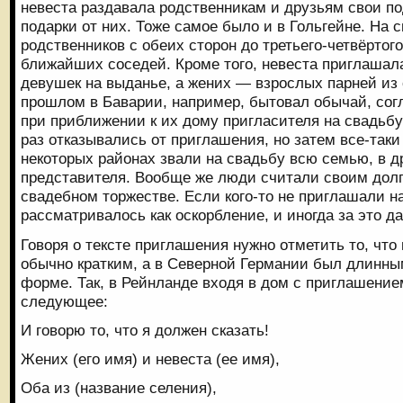
невеста раздавала родственникам и друзьям свои по
подарки от них. Тоже самое было и в Гольгейне. На
родственников с обеих сторон до третьего-четвёртого
ближайших соседей. Кроме того, невеста приглашал
девушек на выданье, а жених — взрослых парней из 
прошлом в Баварии, например, бытовал обычай, сог
при приближении к их дому пригласителя на свадьбу
раз отказывались от приглашения, но затем все-таки
некоторых районах звали на свадьбу всю семью, в д
представителя. Вообще же люди считали своим долг
свадебном торжестве. Если кого-то не приглашали на
рассматривалось как оскорбление, и иногда за это д
Говоря о тексте приглашения нужно отметить то, чт
обычно кратким, а в Северной Германии был длинным
форме. Так, в Рейнланде входя в дом с приглашение
следующее:
И говорю то, что я должен сказать!
Жених (его имя) и невеста (ее имя),
Оба из (название селения),