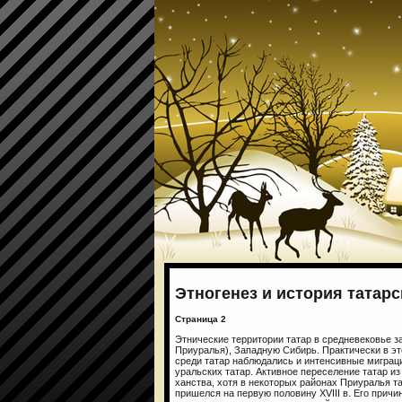
Этногенез и история татарс
Страница 2
Этнические территории татар в средневековье 
Приуралья), Западную Сибирь. Практически в это
среди татар наблюдались и интенсивные миграц
уральских татар. Активное переселение татар и
ханства, хотя в некоторых районах Приуралья т
пришелся на первую половину XVIII в. Его прич