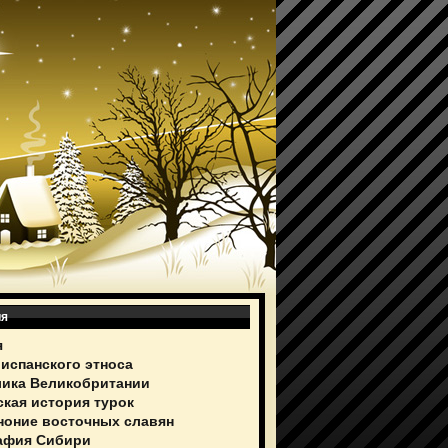
ия
я
 испанского этноса
ика Великобритании
ская история турок
ноние восточных славян
афия Сибири