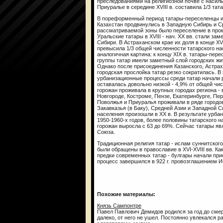
преследованиями на религиозной почве с насиль
Приуралье в середине XVIII в. составила 1/3 тат
В пореформенный период татары-переселенцы и
Казахстан продвинулись в Западную Сибирь и С
рассматриваемой зоны было переселение в пром
Уральские татары в XVIII - нач. XX вв. стали за
Сибири. В Астраханском крае их доля в конце XVIII
превысила 1/3 общей численности татарского н
аналогичная картина: к концу XIX в. татары-пе
группы татар имели заметный слой городских ж
Однако после присоединения Казанского, Астраха
городская прослойка татар резко сократилась. В
урбанизационные процессы среди татар начали 
оставалась довольно низкой - 4,9% от общей чис
горожан проживала в крупных городах региона -
Новгороде, Костроме, Пензе, Екатеринбурге, Пер
Поволжья и Приуралья проживали в ряде городов
Закавказья (в Баку), Средней Азии и Западной 
населения произошли в XX в. В результате урб
1950-1960-х годов, более половины татарского н
горожан выросла с 63 до 69%. Сейчас татары я
Союза.
Традиционная религия татар - ислам суннитског
были обращены в православие в XVI-XVIII вв. Ка
предки современных татар - булгары начали при
процесс завершился в 922 г. провозглашением 
Похожие материалы:
Князь Сампонтре
Павел Павлович Демидов родился за год до смерт
далеко, от него не ушел. Постоянно увлекался