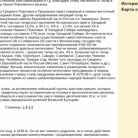
ственной христианизацией и т.д. Благодаря этому численность татар в
Истори
ар Урало-Поволжского региона.
Карта 
з Среднего Поволжья и Приуралья через северный и северо-восточный
реднюю Азию. Другим направлением миграций татар из
ышленные районы Европейской части России и в Закавказье. Волго-
метной частью татарского населения Астраханского края и Западной
 в. составила 13,2%, в 30-х гг. XIX в. - 17,4%, а в начале XX в -
аселения Нижнего Поволжья. В Западной Сибири наблюдалась
реселенцы составили 17% всех татар Западной Сибири. Исторически все
ителей особенно в период существования самостоятельных ханств.
нского (8) и Сибирского (9) ханств к Московскому государству,
 итоге социально-экономических преобразований XVIII-XIX вв.
развиваться довольно интенсивно. Тем не менее, урбанизированность
ленности волго - уральских татар на нач. XX в. Большая часть татар-
 в Казани, Уфе, Оренбурге, Самаре, Симбирске, Саратове, Нижнем
ми, Челябинске, Троицке и др. Кроме того, выходцы из Среднего
 Европейской части России (Москве, Санкт-Петербурге, Киеве и др.),
Сибири. Весьма значительные изменения в размещении татарского
анизационных процессов особенно интенсивно проходивших в период
аселения страны стали городскими жителями. В 1979-89 гг. доля татар-
вляются одним из самых урбанизированных народов бывшего Советского
о толка, за исключением небольшой группы христиан-кряшен, которые
к свидетельствуют исторические источники и археологические раскопки,
общаться к мусульманству уже в первых десятилетиях IX в., и этот
Ислама официальной религией Волжской Булгарии.
Страницы:
1
2
3
4
и отца, в 1839-м. Он не мог помнить родителя, но в своих действиях
 разными деловыми манипуляциями: сахароварением, американскими