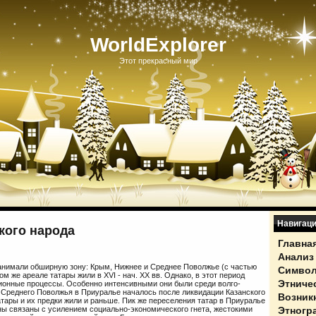
WorldExplorer
Этот прекрасный мир
Навигац
кого народа
Главна
Анализ
занимали обширную зону: Крым, Нижнее и Среднее Поволжье (с частью
Символ
м же ареале татары жили в XVI - нач. XX вв. Однако, в этот период
Этниче
ионные процессы. Особенно интенсивными они были среди волго-
з Среднего Поволжья в Приуралье началось после ликвидации Казанского
Возник
атары и их предки жили и раньше. Пик же переселения татар в Приуралье
Этногр
ины связаны с усилением социально-экономического гнета, жестокими