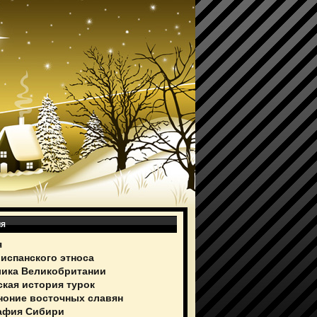
ия
я
 испанского этноса
ика Великобритании
ская история турок
ноние восточных славян
афия Сибири