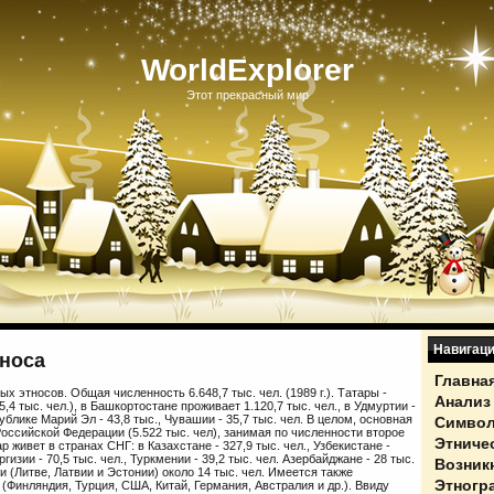
WorldExplorer
Этот прекрасный мир
Навигац
тноса
Главна
 этносов. Общая численность 6.648,7 тыс. чел. (1989 г.). Татары -
Анализ
4 тыс. чел.), в Башкортостане проживает 1.120,7 тыс. чел., в Удмуртии -
спублике Марий Эл - 43,8 тыс., Чувашии - 35,7 тыс. чел. В целом, основная
Символ
 Российской Федерации (5.522 тыс. чел), занимая по численности второе
Этниче
р живет в странах СНГ: в Казахстане - 327,9 тыс. чел., Узбекистане -
иргизии - 70,5 тыс. чел., Туркмении - 39,2 тыс. чел. Азербайджане - 28 тыс.
Возник
тии (Литве, Латвии и Эстонии) около 14 тыс. чел. Имеется также
Этногр
(Финляндия, Турция, США, Китай, Германия, Австралия и др.). Ввиду