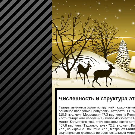
Численность и структура э
Татары являются одним из крупных тюрко-язычных
основное население Республики Татарстан (1.765,
110,5 тыс. чел., Мордовии - 47,3 тыс. чел., в Ре
часть татарского населения - более 4/5 живет в
место. Кроме того, значительное количество тата
467,8 тыс. чел., Таджикистане - 72,2 тыс. чел., К
чел., на Украине - 86,9 тыс. чел., в странах Бал
значительная диаспора во всем остальном мире 