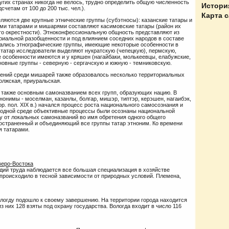
других странах никогда не велось, трудно определить общую численность
Истори
счетам от 100 до 200 тыс. чел.).
Карта 
еляются две крупные этнические группы (субэтносы): казанские татары и
ми татарами и мишарями составляют касимовские татары (район их
его окрестности). Этноконфессиональную общность представляют из
риальной разобщенности и под влиянием соседних народов в составе
вались этнографические группы, имеющие некоторые особенности в
их татар исследователи выделяют нукратскую (чепецкую), пермскую,
е особенности имеются и у кряшен (нагайбаки, молькеевцы, елабужские,
сновные группы - северную - сергачскую и южную - темниковскую.
елений среди мишарей также образовалось несколько территориальных
олжская, приуральская.
 также основным самоназванием всех групп, образующих нацию. В
онимы - моселман, казанлы, болгар, мишэр, типтэр, керэшен, нагаибэк,
р. пол. XIX в.) начался процесс роста национального самосознания и
родной среде объективные процессы были осознаны национальной
зу от локальных самоназваний во имя обретения одного общего
остраненный и объединяющий все группы татар этноним. Ко времени
я татарами.
веро-Востока
ий труда наблюдается все большая специализация в хозяйстве
происходило в тесной зависимости от природных условий. Племена,
логду подошло к своему завершению. На территории города находится
з них 128 взяты под охрану государства. Вологда входит в число 116