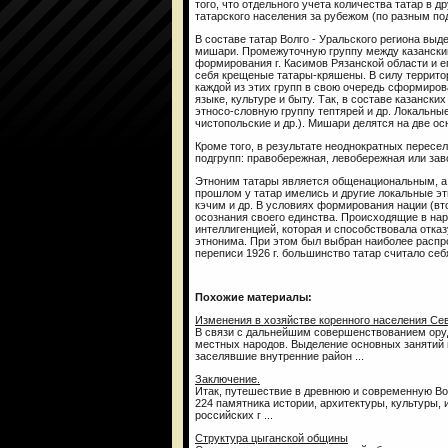
того, что отдельного учета количества татар в 
татарского населения за рубежом (по разным под
В составе татар Волго - Уральского региона выд
мишари. Промежуточную группу между казански
формирования г. Касимов Рязанской области и 
себя крещеные татары-кряшены. В силу террито
каждой из этих групп в свою очередь сформиро
языке, культуре и быту. Так, в составе казанск
этносо-словную группу тептярей и др. Локальны
чистопольские и др.). Мишари делятся на две о
Кроме того, в результате неоднократных перес
подгрупп: правобережная, левобережная или зав
Этноним татары является общенациональным, а
прошлом у татар имелись и другие локальные этн
кэчим и др. В условиях формирования нации (вто
осознания своего единства. Происходящие в на
интеллигенцией, которая и способствовала отка
этнонима. При этом был выбран наиболее распр
переписи 1926 г. большинство татар считало себ
Похожие материалы:
Изменения в хозяйстве коренного населения Се
В связи с дальнейшим совершенствованием оруд
местных народов. Выделение основных занятий 
заселявшие внутренние район ...
Заключение.
Итак, путешествие в древнюю и современную Во
224 памятника истории, архитектуры, культуры, и
российских г ...
Структура цыганской общины