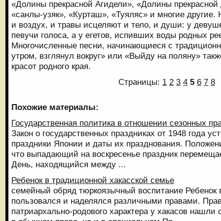
«Долины прекрасной Агидели», «Долины прекрасной 
«санлы-узяк», «Курташ», «Туяляс» и многие другие. 
и воздух, и травы исцеляют и тело, и души: у девуш
певучи голоса, а у егетов, испивших воды родных ре
Многочисленные песни, начинающиеся с традицион
утром, взглянул вокруг» или «Выйду на поляну» так
красот родного края.
Страницы:
1
2
3
4
5
6
7
8
Похожие материалы:
Государственная политика в отношении сезонных пр
Закон о государственных праздниках от 1948 года у
праздники Японии и даты их празднования. Положен
что выпадающий на воскресенье праздник перемещае
День, находящийся между ...
Ребенок в традиционной хакасской семье
семейный обряд тюркоязычный воспитание Ребенок в
пользовался и наделялся различными правами. Пра
патриархально-родового характера у хакасов нашли 