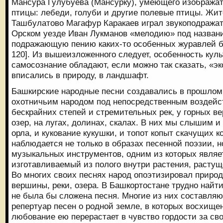
Мансура Гулубуева (Мансурку), умеющего изображат
птицы: лебеди, голуби и другие полевые птицы. Жи
Ташбулатово Магафур Каракаев играл звукоподражател
Орском уезде Иван Лукманов «мелодию» под назван
подражающую пению каких-то особенных журавлей бел
120]. Из вышеизложенного следует, особенность куль
самосознание обладают, если можно так сказать, «эк
вписались в природу, в ландшафт.
Башкирские народные песни создавались в прошлом
охотничьим народом под непосредственным воздейс
бескрайних степей и стремительных рек, у горных в
озер, на лугах, долинах, скалах. В них мы слышим и 
орла, и кукование кукушки, и топот копыт скачущих к
наблюдается не только в образах песенной поэзии, н
музыкальных инструментов, одним из которых являет
изготавливаемый из полого внутри растения, растуще
Во многих своих песнях народ опоэтизировал природ
вершины, реки, озера. В Башкортостане трудно найти
не была бы сложена песня. Многие из них составляю
репертуар песен о родной земле, в которых восхище
любование ею перерастает в чувство гордости за св