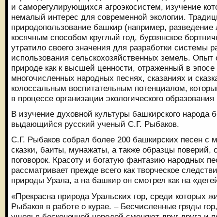
и саморегулирующихся агроэкосистем, изучение кот
немалый интерес для современной экологии. Традиц
природопользование башкир (например, разведение
косячным способом круглый год, бурзянское бортниче
утратило своего значения для разработки системы р
использования сельскохозяйственных земель. Опыт 
природе как к высшей ценности, отраженный в эпосе
многочисленных народных песнях, сказаниях и сказк
колоссальным воспитательным потенциалом, которы
в процессе организации экологического образования 
В изучение духовной культуры башкирского народа 
выдающийся русский ученый С.Г. Рыбаков.
С.Г. Рыбаков собрал более 200 башкирских песен с 
сказки, баиты, мунажаты, а также образцы поверий, 
поговорок. Красоту и богатую фантазию народных пе
рассматривает прежде всего как творческое следств
природы Урала, а на башкир он смотрел как на «дете
«Прекрасна природа Уральских гор, среди которых ж
Рыбаков в работе о курае. – Бесчисленные гряды го
ущелья бесконечной чередой сменяют друг друга и п