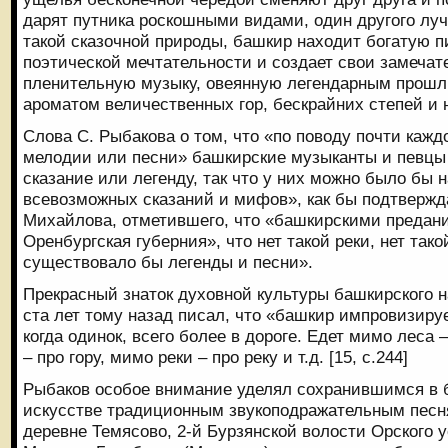
дарят путника роскошными видами, один другого луч
такой сказочной природы, башкир находит богатую 
поэтической мечтательности и создает свои замечат
пленительную музыку, овеянную легендарным прош
ароматом величественных гор, бескрайних степей и
Слова С. Рыбакова о том, что «по поводу почти каж
мелодии или песни» башкирские музыканты и певцы
сказание или легенду, так что у них можно было бы
всевозможных сказаний и мифов», как бы подтвержд
Михайлова, отметившего, что «башкирскими преда
Оренбургская губерния», что нет такой реки, нет тако
существовало бы легенды и песни».
Прекрасный знаток духовной культуры башкирского на
ста лет тому назад писал, что «башкир импровизиру
когда одинок, всего более в дороге. Едет мимо леса 
– про гору, мимо реки – про реку и т.д. [15, с.244]
Рыбаков особое внимание уделял сохранившимся в
искусстве традиционным звукоподражательным песн
деревне Темясово, 2-й Бурзянской волости Орского у