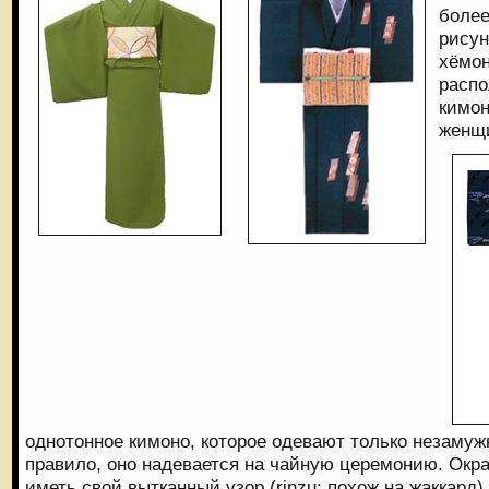
боле
рисун
хёмон
распо
кимон
женщ
однотонное кимоно, которое одевают только незамуж
правило, оно надевается на чайную церемонию. Ок
иметь свой вытканный узор (rinzu; похож на жаккард)