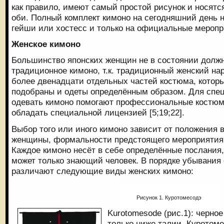
как правило, имеют самый простой рисунок и носятс
оби. Полный комплект кимоно на сегодняшний день н
гейши или хостесс и только на официальные меропри
Женское кимоно
Большинство японских женщин не в состоянии долж
традиционное кимоно, т.к. традиционный женский на
более двенадцати отдельных частей костюма, котор
подобраны и одеты определённым образом. Для спе
одевать кимоно помогают профессиональные костюм
обладать специальной лицензией [5;19;22].
Выбор того или иного кимоно зависит от положения 
женщины, формальности предстоящего мероприятия, 
Каждое кимоно несёт в себе определённые послания,
может только знающий человек. В порядке убывани
различают следующие виды женских кимоно:
Рисунок 1. Куротомесодэ
Kurotomesode (рис.1): черно
только ниже талии. Куротом