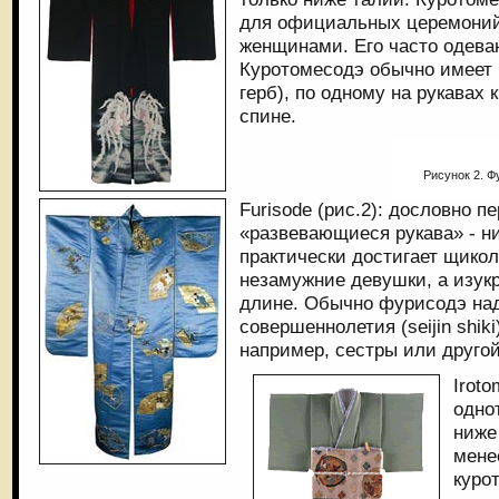
для официальных церемоний
женщинами. Его часто одева
Куротомесодэ обычно имеет
герб), по одному на рукавах 
спине.
Рисунок 2. 
Furisode (рис.2): дословно п
«развевающиеся рукава» - н
практически достигает щикол
незамужние девушки, а изук
длине. Обычно фурисодэ на
совершеннолетия (seijin shiki
например, сестры или друго
Iroto
одно
ниже
мене
куро