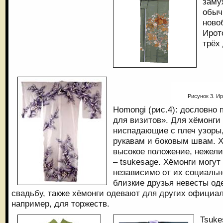
заму
обыч
ново
Ирот
трёх
Рисунок 3. И
Homongi (рис.4): дословно 
для визитов». Для хёмонги
ниспадающие с плеч узоры
рукавам и боковым швам. 
высокое положение, нежели
– tsukesage. Хёмонги могу
независимо от их социальн
близкие друзья невесты од
свадьбу, также хёмонги одевают для других официа
например, для торжеств.
Tsuke