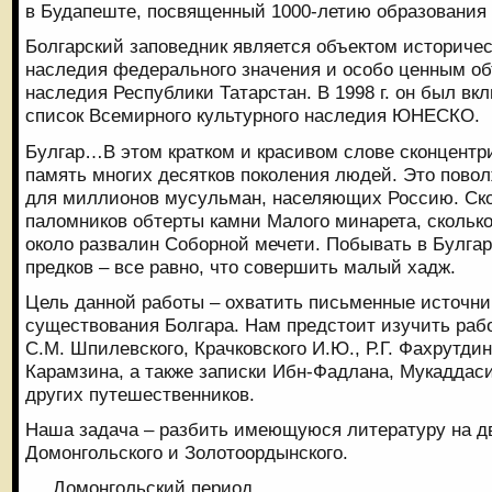
в Будапеште, посвященный 1000-летию образования В
Болгарский заповедник является объектом историчес
наследия федерального значения и особо ценным об
наследия Республики Татарстан. В 1998 г. он был в
список Всемирного культурного наследия ЮНЕСКО.
Булгар…В этом кратком и красивом слове сконцентр
память многих десятков поколения людей. Это пово
для миллионов мусульман, населяющих Россию. Ск
паломников обтерты камни Малого минарета, скольк
около развалин Соборной мечети. Побывать в Булгар
предков – все равно, что совершить малый хадж.
Цель данной работы – охватить письменные источни
существования Болгара. Нам предстоит изучить рабо
С.М. Шпилевского, Крачковского И.Ю., Р.Г. Фахрутдин
Карамзина, а также записки Ибн-Фадлана, Мукаддаси
других путешественников.
Наша задача – разбить имеющуюся литературу на д
Домонгольского и Золотоордынского.
Домонгольский период