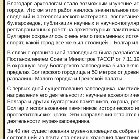
Благодаря археологам стало возможным изучение и
города. Итогом этих работ явилось значительное по
сведений и археологического материала, воспитани
булгароведов, публикация научных и научно-популя
реставрационных работ на архитектурных памятника
Булгарии сохранилось очень мало письменных источн
спорят, какой город все же был столицей – Болгар и
В связи с организацией заповедника была разработа
Постановлением Совета Министров ТАССР от 7.11.196
В охранную зону Болгарского заповедника была вклю
пределах Болгарского городища и 50 метров от древн
развалины Малого городка и Греческой палаты.
С первых дней существования заповедника наметили
направления его деятельности: научные археологич
Болгара и других булгарских памятников, охрана, ре
Болгар и использование памятников исторического н
просветительских целях. Эти направления остаются
деятельности музея-заповедника.
За 40 лет существования музея-заповедника собран
состоявший из почти ста единиц хранения памятнико