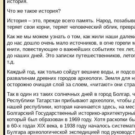
история.
Что же такое история?
История – это, прежде всего память. Народ, позабы
теряет свои корни, теряет человеческий облик, превр
Как же мы можем узнать о том, как жили наши далек
до нас дошло очень мало источников, в огне горели 
книги, повествующие о важнейших событиях тех лет,
до наших дней. Это записки путешественников, лето
т.д.
Каждый год, как только сойдут вешние воды, и подсо
развалинам древних городов археологи. Земля для них
осторожно очищая слой за слоем, «читают» они стр
Так в один из таких солнечных дней в город Болгар, 
Республики Татарстан прибывают археологи, чтобы 
нашей республики, которая начинается здесь, на мес
Болгарский Государственный историко-архитектурны
который был образован в 1969 году. Хотя раскопки 
в 60-х годах XIX века, в 1938 году началось систем
Булгара археологической экспедицией под руководс