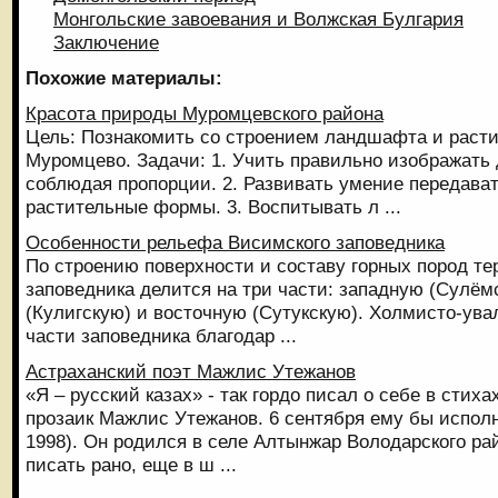
Монгольские завоевания и Волжская Булгария
Заключение
Похожие материалы:
Красота природы Муромцевского района
Цель: Познакомить со строением ландшафта и раст
Муромцево. Задачи: 1. Учить правильно изображать 
соблюдая пропорции. 2. Развивать умение передават
растительные формы. 3. Воспитывать л ...
Особенности рельефа Висимского заповедника
По строению поверхности и составу горных пород те
заповедника делится на три части: западную (Сулём
(Кулигскую) и восточную (Сутукскую). Холмисто-ув
части заповедника благодар ...
Астраханский поэт Мажлис Утежанов
«Я – русский казах» - так гордо писал о себе в стиха
прозаик Мажлис Утежанов. 6 сентября ему бы исполни
1998). Он родился в селе Алтынжар Володарского ра
писать рано, еще в ш ...