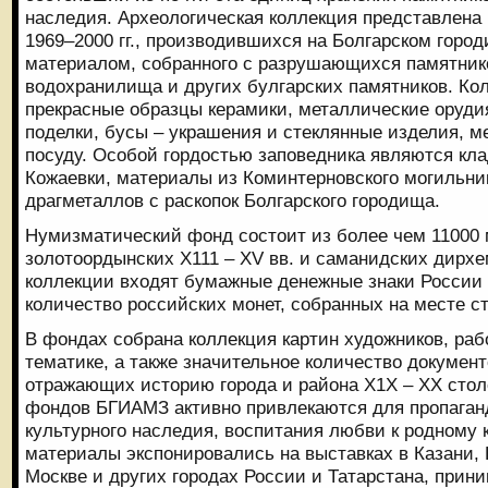
наследия. Археологическая коллекция представлена
1969–2000 гг., производившихся на Болгарском горо
материалом, собранного с разрушающихся памятник
водохранилища и других булгарских памятников. Ко
прекрасные образцы керамики, металлические орудия
поделки, бусы – украшения и стеклянные изделия, 
посуду. Особой гордостью заповедника являются кл
Кожаевки, материалы из Коминтерновского могильни
драгметаллов с раскопок Болгарского городища.
Нумизматический фонд состоит из более чем 11000 м
золотоордынских Х111 – XV вв. и саманидских дирхем
коллекции входят бумажные денежные знаки России
количество российских монет, собранных на месте ст
В фондах собрана коллекция картин художников, ра
тематике, а также значительное количество докумен
отражающих историю города и района Х1Х – ХХ стол
фондов БГИАМЗ активно привлекаются для пропаган
культурного наследия, воспитания любви к родному
материалы экспонировались на выставках в Казани,
Москве и других городах России и Татарстана, прин