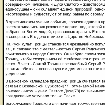
совершенном человеке, и Духа Святого – животворящ
единосущны – они обладают единой природой, одно
несотворены и существуют от веку, равны по своему 
В христианском учении события, произошедшие в п
рассматривались как рождение церкви, под которой 
избранных Богом людей, призванных хранить Его сл
и совершать Его дело в мире и в Царстве Небесном.
На Руси культ Троицы становится чрезвычайно поп
вв., и связано это с деятельностью Сергия Радонежс
почитаемого в народе Святого. Он избрал своим жи
Троицу, чтобы созерцанием её «побеждался страх н
сего». В честь Святой Троицы преподобный Сергий Ра
освятил обитель, основанную им для монахов-скитн
уединении.
В церковном календаре праздник Троица считается в
связан с Вселенской Субботой[77], отмечаемой нак
понедельником – днём Святого Духа[78] по значимос
празднование уступало только Пасхе.
Богослужение Троицкого дня начинает торжественная