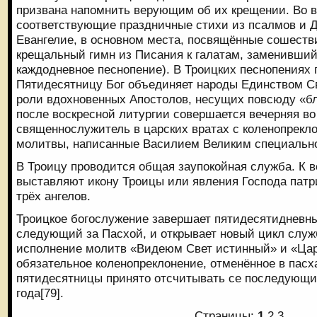
призвана напомнить верующим об их крещении. Во 
соответствующие праздничные стихи из псалмов и Д
Евангелие, в основном места, посвящённые сошеств
крещальный гимн из Писания к галатам, заменивший
каждодневное песнопение). В Троицких песнопениях г
Пятидесятницу Бог объединяет народы Единством Свя
роли вдохновенных Апостолов, несущих повсюду «бл
после воскресной литургии совершается вечерняя во
священнослужитель в царских вратах с коленопрекл
молитвы, написанные Василием Великим специально
В Троицу проводится общая заупокойная служба. К в
выставляют икону Троицы или явления Господа патр
трёх ангелов.
Троицкое богослужение завершает пятидесятидневн
следующий за Пасхой, и открывает новый цикл служ
исполнение молитв «Видеюм Свет истинный» и «Ца
обязательное коленопреклонение, отменённое в пасх
пятидесятницы принято отсчитывать се последующи
года[79].
Страницы:
1
2
3