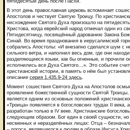
пятидесятый день после Пасхи.
В этот день православная церковь вспоминает сошес
Апостолов и чествует Святую Троицу. По христианс
нисхождение Святого Духа произошло на пятидесят
Христова, когда еврейский народ отмечал один из св
Пятидесятницу, посвящённый дарованию Закона Бож
Синай. Во время празднования в иерусалимской гор
собрались Апостолы: «И внезапно сделался шум с не
сильного ветра, и наполнил весь дом, где они наход
разделяющиеся языки, как бы огненные, и прочили о
исполнились все Духа Святого…». Это событие счи
христианской истории, в память о нём был установл
описание
серия 1.435.9-24 здесь
.
Момент сошествия Святого Духа на Апостолов осмы
проявление божественной сущности Святой Троицы, 
является одним из основных положений христианско
«Троица» появляется в богословских трудах II века, 
разработан только в IV веке. Христианские богословы
следующим образом. Бог един в своей сущности, но 
несменных и неразделённых лицах: Отца – безначал
– логоса, являвшегося к людям в образе Иисуса Хри