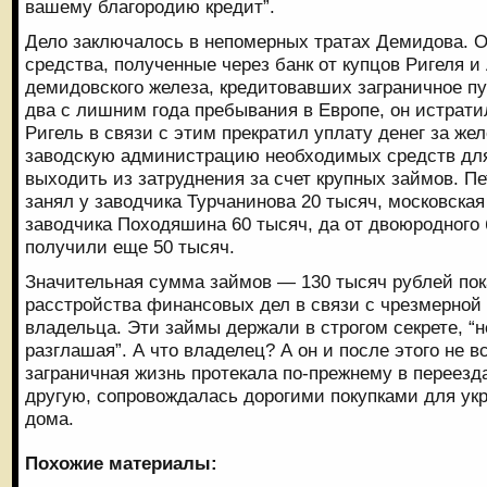
вашему благородию кредит”.
Дело заключалось в непомерных тратах Демидова. 
средства, полученные через банк от купцов Ригеля и
демидовского железа, кредитовавших заграничное пу
два с лишним года пребывания в Европе, он истрати
Ригель в связи с этим прекратил уплату денег за же
заводскую администрацию необходимых средств дл
выходить из затруднения за счет крупных займов. Пе
занял у заводчика Турчанинова 20 тысяч, московская
заводчика Походяшина 60 тысяч, да от двоюродного
получили еще 50 тысяч.
Значительная сумма займов — 130 тысяч рублей пок
расстройства финансовых дел в связи с чрезмерной
владельца. Эти займы держали в строгом секрете, “н
разглашая”. А что владелец? А он и после этого не в
заграничная жизнь протекала по-прежнему в переезд
другую, сопровождалась дорогими покупками для ук
дома.
Похожие материалы: