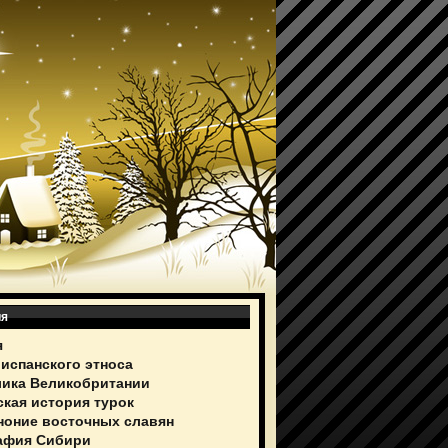
ия
я
 испанского этноса
ика Великобритании
ская история турок
ноние восточных славян
афия Сибири