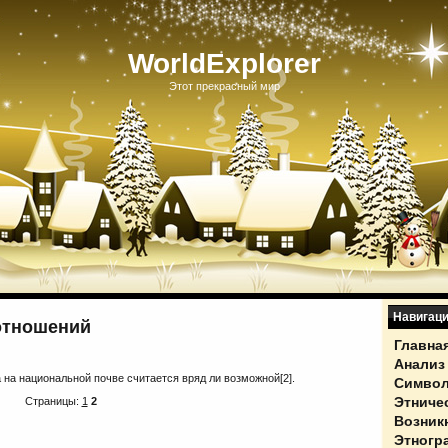
WorldExplorer
Этот прекрасный мир
Навигац
отношений
Главна
Анализ
 на национальной почве считается вряд ли возможной[2].
Символ
Этниче
Страницы:
1
2
Возник
Этногр