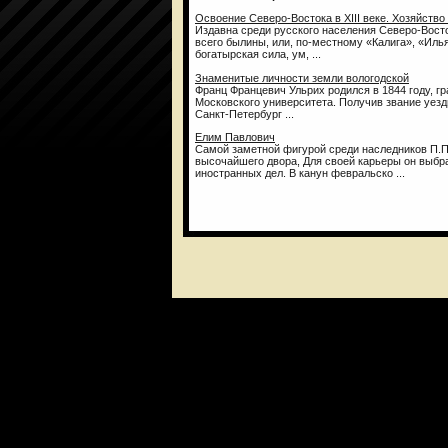
Освоение Северо-Востока в XIII веке. Хозяйство
Издавна среди русского населения Северо-Вост
всего былины, или, по-местному «Калига», «Иль
богатырская сила, ум, ...
Знаменитые личности земли вологодской
Франц Францевич Ульрих родился в 1844 году, г
Московского университета. Получив звание уезд
Санкт-Петербург ...
Елим Павлович
Самой заметной фигурой среди наследников П.П
высочайшего двора, Для своей карьеры он выб
иностранных дел. В канун февральско ...