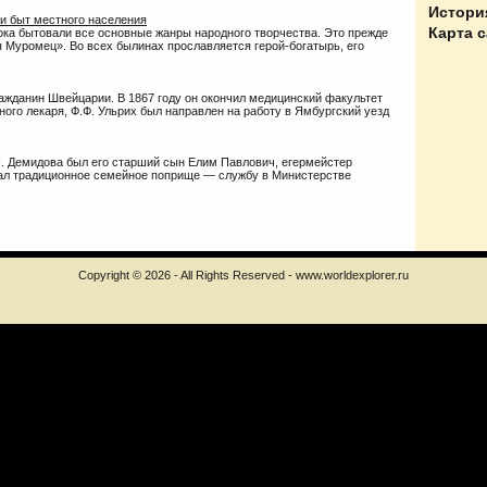
Истори
 и быт местного населения
Карта 
ока бытовали все основные жанры народного творчества. Это прежде
я Муромец». Во всех былинах прославляется герой-богатырь, его
ражданин Швейцарии. В 1867 году он окончил медицинский факультет
ного лекаря, Ф.Ф. Ульрих был направлен на работу в Ямбургский уезд
. Демидова был его старший сын Елим Павлович, егермейстер
рал традиционное семейное поприще — службу в Министерстве
Copyright © 2026 - All Rights Reserved - www.worldexplorer.ru