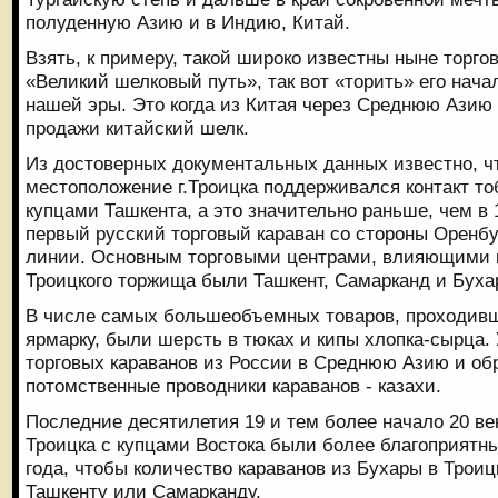
полуденную Азию и в Индию, Китай.
Взять, к примеру, такой широко известны ныне торго
«Великий шелковый путь», так вот «торить» его нача
нашей эры. Это когда из Китая через Среднюю Азию 
продажи китайский шелк.
Из достоверных документальных данных известно, ч
местоположение г.Троицка поддерживался контакт то
купцами Ташкента, а это значительно раньше, чем в 
первый русский торговый караван со стороны Оренбу
линии. Основным торговыми центрами, влияющими 
Троицкого торжища были Ташкент, Самарканд и Буха
В числе самых большеобъемных товаров, проходив
ярмарку, были шерсть в тюках и кипы хлопка-сырца.
торговых караванов из России в Среднюю Азию и об
потомственные проводники караванов - казахи.
Последние десятилетия 19 и тем более начало 20 век
Троицка с купцами Востока были более благоприятны
года, чтобы количество караванов из Бухары в Троиц
Ташкенту или Самарканду.