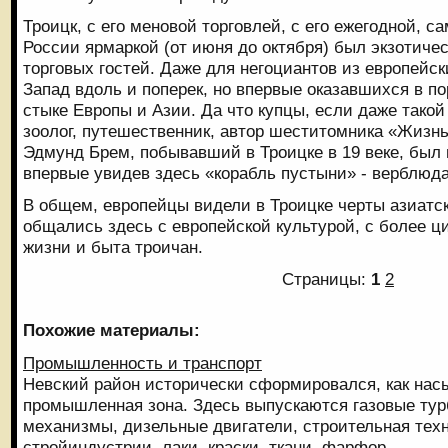
Троицк, с его меновой торговлей, с его ежегодной, 
России ярмаркой (от июня до октября) был экзотич
торговых гостей. Даже для негоциантов из европейс
Запад вдоль и поперек, но впервые оказавшихся в п
стыке Европы и Азии. Да что купцы, если даже тако
зоолог, путешественник, автор шеститомника «Жиз
Эдмунд Брем, побывавший в Троицке в 19 веке, был 
впервые увидев здесь «корабль пустыни» - верблюда
В общем, европейцы видели в Троицке черты азиатск
общались здесь с европейской культурой, с более 
жизни и быта троичан.
Страницы:
1
2
Похожие материалы:
Промышленность и транспорт
Невский район исторически сформировался, как на
промышленная зона. Здесь выпускаются газовые тур
механизмы, дизельные двигатели, строительная техн
стройиндустрии, лаки, краски, ткани, фарфор, ...