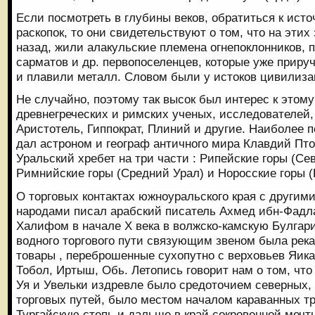
Если посмотреть в глубины веков, обратиться к исто
раскопок, то они свидетельствуют о том, что на этих
назад, жили алакульские племена огнепоклонников,
сарматов и др. первопоселенцев, которые уже приру
и плавили металл. Словом были у истоков цивилиза
Не случайно, поэтому так высок был интерес к этому
древнегреческих и римских ученых, исследователей, 
Аристотель, Гиппократ, Плиний и другие. Наиболее 
дал астроном и географ античного мира Клавдий Пт
Уральский хребет на три части : Рипейские горы (Се
Римнийские горы (Средний Урал) и Норосские горы 
О торговых контактах южноуральского края с другим
народами писал арабский писатель Ахмед ибн-Фадл
Халифом в начале Х века в волжско-камскую Булгар
водного торгового пути связующим звеном была река
товары , переброшенные сухопутно с верховьев Яика
Тобол, Иртыш, Обь. Летопись говорит нам о том, что
Уя и Увельки издревле было средоточием северных,
торговых путей, было местом началом караванных тр
Тургайскую степь и дальше в край сокровенной мечты