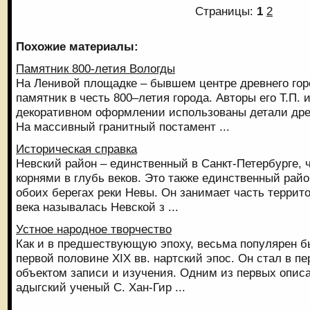
Страницы:
1
2
Похожие материалы:
Памятник 800-летия Вологды
На Ленивой площадке – бывшем центре древнего гор
памятник в честь 800–летия города. Авторы его Т.П. и
декоративном оформлении использованы детали древ
На массивный гранитный постамент ...
Историческая справка
Невский район – единственный в Санкт-Петербурге, 
корнями в глубь веков. Это также единственный рай
обоих берегах реки Невы. Он занимает часть террито
века называлась Невской з ...
Устное народное творчество
Как и в предшествующую эпоху, весьма популярен б
первой половине XIX вв. нартский эпос. Он стал в пе
объектом записи и изу­чения. Одним из первых опи
адыгский ученый С. Хан-Гир ...