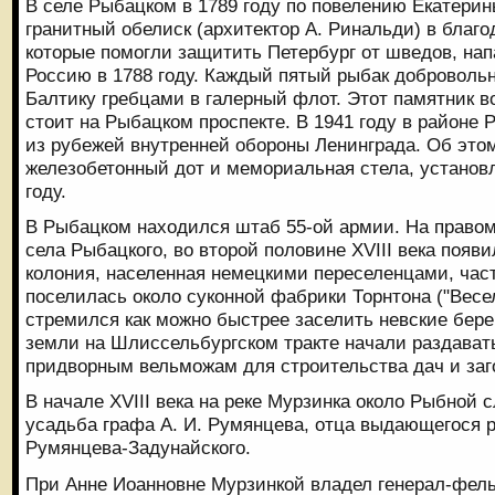
В селе Рыбацком в 1789 году по повелению Екатерин
гранитный обелиск (архитектор А. Ринальди) в благ
которые помогли защитить Петербург от шведов, на
Россию в 1788 году. Каждый пятый рыбак доброволь
Балтику гребцами в галерный флот. Этот памятник в
стоит на Рыбацком проспекте. В 1941 году в районе
из рубежей внутренней обороны Ленинграда. Об это
железобетонный дот и мемориальная стела, установл
году.
В Рыбацком находился штаб 55-ой армии. На правом
села Рыбацкого, во второй половине XVIII века появ
колония, населенная немецкими переселенцами, част
поселилась около суконной фабрики Торнтона ("Весел
стремился как можно быстрее заселить невские берег
земли на Шлиссельбургском тракте начали раздават
придворным вельможам для строительства дач и за
В начале XVIII века на реке Мурзинка около Рыбной
усадьба графа А. И. Румянцева, отца выдающегося р
Румянцева-Задунайского.
При Анне Иоанновне Мурзинкой владел генерал-фел