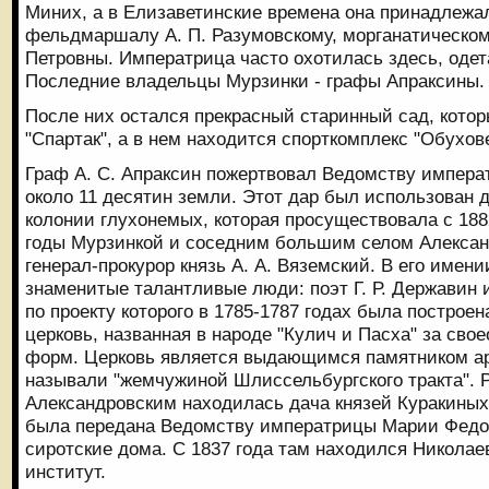
Миних, а в Елизаветинские времена она принадлежал
фельдмаршалу А. П. Разумовскому, морганатическом
Петровны. Императрица часто охотилась здесь, одет
Последние владельцы Мурзинки - графы Апраксины.
После них остался прекрасный старинный сад, кото
"Спартак", а в нем находится спорткомплекс "Обухов
Граф А. С. Апраксин пожертвовал Ведомству импер
около 11 десятин земли. Этот дар был использован 
колонии глухонемых, которая просуществовала с 1882
годы Мурзинкой и соседним большим селом Алекса
генерал-прокурор князь А. А. Вяземский. В его имени
знаменитые талантливые люди: поэт Г. Р. Державин и
по проекту которого в 1785-1787 годах была построе
церковь, названная в народе "Кулич и Пасха" за сво
форм. Церковь является выдающимся памятником арх
называли "жемчужиной Шлиссельбургского тракта". 
Александровским находилась дача князей Куракиных. 
была передана Ведомству императрицы Марии Федор
сиротские дома. С 1837 года там находился Николае
институт.