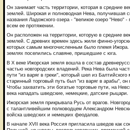
Он занимает часть территории, которая в средние в
землей. Широкая и полноводная Нева, получившая св
названия Ладожского озера - "великое озеро "Нево" -
всем ее протяжении.
Он расположен на территории, которую в средние ве
землей. С древних времен здесь жили финно-угорск
которых самым многочисленным было племя Ижора. 
землях поселились славяне, пришедшие с юга.
В X веке Ижорская земля вошла в состав древнерусск
частью новгородских владений. Река Нева была част
пути "из варяг в греки", который шел из Балтийского
старинный торговый путь был "из варяг в арабы", он 
Чтобы захватить эти богатые торговые пути, на Невс
века нападать шведские, немецкие, датские рыцари.
Ижорская земля прикрывала Русь от врагов. Новгоро
с талантливейшим полководцем Александром Невски
войска шведских и немецких феодалов.
В начале XVII века Россия пригласила шведов как с
Польшей, но шведы, воспользовавшись временной с