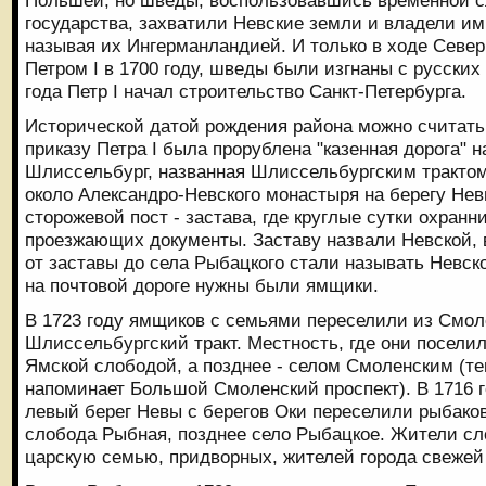
государства, захватили Невские земли и владели ими
называя их Ингерманландией. И только в ходе Север
Петром I в 1700 году, шведы были изгнаны с русских 
года Петр I начал строительство Санкт-Петербурга.
Исторической датой рождения района можно считать 1
приказу Петра I была прорублена "казенная дорога" н
Шлиссельбург, названная Шлиссельбургским трактом
около Александро-Невского монастыря на берегу Не
сторожевой пост - застава, где круглые сутки охранн
проезжающих документы. Заставу назвали Невской, 
от заставы до села Рыбацкого стали называть Невск
на почтовой дороге нужны были ямщики.
В 1723 году ямщиков с семьями переселили из Смол
Шлиссельбургский тракт. Местность, где они посели
Ямской слободой, а позднее - селом Смоленским (те
напоминает Большой Смоленский проспект). В 1716 го
левый берег Невы с берегов Оки переселили рыбаков
слобода Рыбная, позднее село Рыбацкое. Жители с
царскую семью, придворных, жителей города свежей