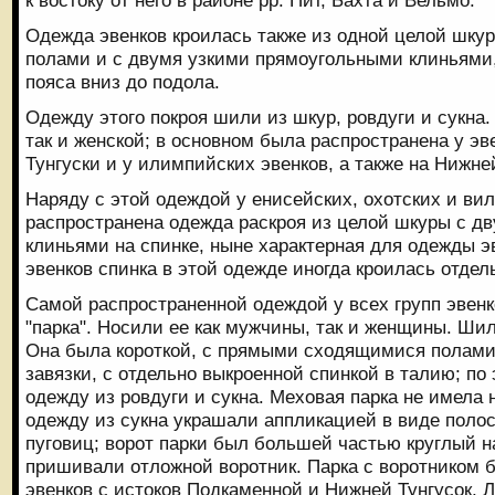
Одежда эвенков кроилась также из одной целой шку
полами и с двумя узкими прямоугольными клиньями
пояса вниз до подола.
Одежду этого покроя шили из шкур, ровдуги и сукна.
так и женской; в основном была распространена у э
Тунгуски и у илимпийских эвенков, а также на Нижней
Наряду с этой одеждой у енисейских, охотских и ви
распространена одежда раскроя из целой шкуры с д
клиньями на спинке, ныне характерная для одежды э
эвенков спинка в этой одежде иногда кроилась отдел
Самой распространенной одеждой у всех групп эвен
"парка". Носили ее как мужчины, так и женщины. Шил
Она была короткой, с прямыми сходящимися полам
завязки, с отдельно выкроенной спинкой в талию; по
одежду из ровдуги и сукна. Меховая парка не имела 
одежду из сукна украшали аппликацией в виде полос
пуговиц; ворот парки был большей частью круглый н
пришивали отложной воротник. Парка с воротником 
эвенков с истоков Подкаменной и Нижней Тунгусок, Л