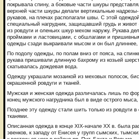
покрывала спину, а боковые части шкуры представля
верхней части шкуры делали вертикальные надрезы
рукавов, на плечах располагали швы. С этой одеждо
специальный нагрудник, защищавший грудь и живот
из ровдуги и оленьих шкур мехом наружу. Рукава дел
проймами и ластовицами, с обшлагами и пришивны
одежды сзади выкраивали мысом и он был длиннее, 
По подолу одежды, по полам вниз от пояса, на спинк
рукава пришивали длинную бахрому из козьей шерст
скатывалась дождевая вода.
Одежду украшали мозаикой из меховых полосок, бис
окрашенной ровдуги и тканей.
Мужская и женская одежда различалась лишь по фор
конец мужского нагрудника был в виде острого мыса,
Позднее эту одежду стали шить только из ровдуги в
тканями.
Описанная одежда в конце XIX-начале XX в. была ра
эвенков, к западу от Енисея у групп сымских, тымск
к востоку от него в районе pp. Пит, Бахта и Вельмо.