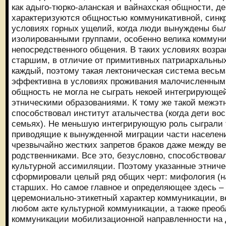
как адыго-тюрко-аланская и вайнахская общности, д
характеризуются общностью коммуникативной, синкр
условиях горных ущелий, когда люди вынуждены б
изолированными группами, особенно велика коммуни
непосредственного общения. В таких условиях возрас
старшим, в отличие от примитивных патриархальных
каждый, поэтому такая лектоническая система весьм
эффективна в условиях проживания малочисленными
общность не могла не сыграть некоей интегрирующе
этническими образованиями. К тому же такой межэт
способствовал институт аталычества (когда дети во
семьях). Не меньшую интегрирующую роль сыграли 
приводящие к вынужденной миграции части населени
чрезвычайно жестких запретов браков даже между в
родственниками. Все это, безусловно, способствовал
культурной ассимиляции. Поэтому указанные этниче
сформировали целый ряд общих черт: мифология (на
старших. Но самое главное и определяющее здесь –
церемониально-этикетный характер коммуникации, в
любом акте культурной коммуникации, а также преоб
коммуникации мобилизационной направленности на