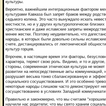
культуры.
Вероятно, важнейшим интеграционным фактором ме
культурами Кавказа был запрет браков между родств
седьмого колена. Это часто вынуждало искать невест
местности, но и у других культурологически близких
христианские и даже исламские запреты межродстве
менее жестки. Поэтому неудивительно, что дагестан
народы, в которых были довольно сильны исламские
счете, дистанцировались от лектонической общности
культур горцев.
Впрочем, в настоящее время эти факторы, безусловн
характера, теряют свою роль. Видимо, и то и другое,
стороны, современная этническая культура не может
развитии на непосредственные акты коммуникаций, н
разрушает весьма тонко сбалансированную и эффек
социального сосуществования. И это особенно тревож
некоторые народы слишком часто демонстрируют нег
сосуществованию в условиях Западной коммуникати
Правильно и закономерно, что мы считаем "хорошим
научили нас родители; что мы свято храним социал