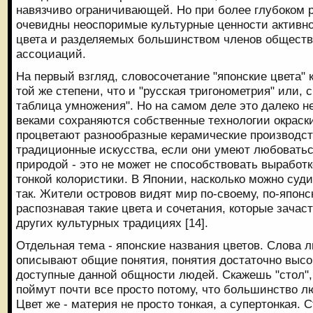
навязчиво ограничивающей. Но при более глубоком 
очевидны неоспоримые культурные ценности активно
цвета и разделяемых большинством членов обществ
ассоциаций.
На первый взгляд, словосочетание "японские цвета"
той же степени, что и "русская тригонометрия" или, 
таблица умножения". Но на самом деле это далеко не
веками сохраняются собственные технологии окраски
процветают разнообразные керамические производст
традиционные искусства, если они умеют любоватьс
природой - это не может не способствовать выработ
тонкой колористики. В Японии, насколько можно суди
так. Жители островов видят мир по-своему, по-японс
распознавая такие цвета и сочетания, которые зачас
других культурных традициях [14].
Отдельная тема - японские названия цветов. Слова 
описывают общие понятия, понятия достаточно высок
доступные данной общности людей. Скажешь "стол", "
поймут почти все просто потому, что большинство л
Цвет же - материя не просто тонкая, а супертонкая. С