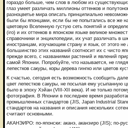
гораздо больше, чем слов в любом из существующих
глаз умеет различать миллионы оттенков и полутон
разноцветье мира описать принципиально невозможно
были бы японцами, если бы не попытались все же н
цветовую Вселенную густую сеть понятий и определ
(iro) и их оттенков в японском языке великое множес
справочники и энциклопедии, их учат различать в шк
иностранцам, изучающим страну и язык, от этого не
большинство этих названий соотносит их с чисто я
прежде всего, с названиями растений и явлений при
самой Японии. Попробуйте, что называется, не глядя
лепестков сакуры, коры дерева гингко или цветов куст
К счастью, сегодня есть возможность сообщить далек
цвет лепестков сакуры, не посылая ему усыпанную цв
было в эпоху Хэйан (VIII-XII века). И не только пото
фотография. В Японии в последнее время разработа
промышленных стандартов (JIS, Japan Industrial Stan
стандартов на названия и описания нескольких сотен
считают основными.
АКАНЭИРО: по-японски: аканэ, аканэиро (JIS); по-ру