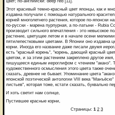
цвет; по-английски: deep red [11].
Этот красивый темно-красный цвет японцы, как и мно
издавна получали с помощью натурального красителя
корней многолетнего растения, которое по-японски наз
по-русски - марена пурпурная, а по-латыни - Rubia Co
производит сильного впечатления - это невысокое п
растение, цветущее летом и в начале осени мелким
пятилепестковыми цветами. В Японии оно издавна ц
корни. Иногда его название даже писали двумя иерог
есть "красный корень", "корень, дающий красный цвет
цветом, и за этим растением закреплено другое имя,
пишущееся единым иероглифом с чтением "аканэ". 
художественного осмысления этого цвета также очен
сказать, древнее не бывает. Упоминание цвета "акан
японской поэтической антологии VIII века "Манъёсю
листьев", которая тоже, кстати сказать, буквально п
И хоть светит нам солнце,
Пустившее красные корни,
Страницы:
1
2
3