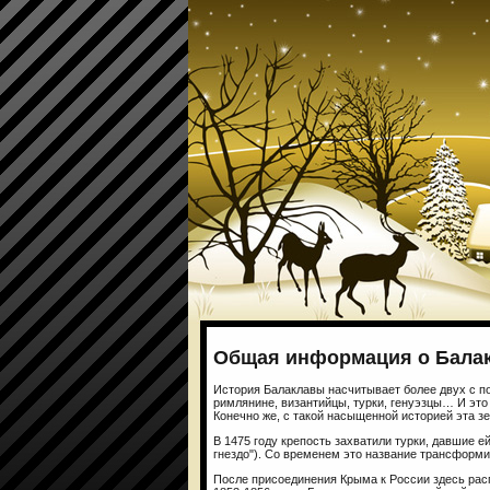
Общая информация о Бала
История Балаклавы насчитывает более двух с пол
римлянине, византийцы, турки, генуэзцы… И это
Конечно же, с такой насыщенной историей эта зе
В 1475 году крепость захватили турки, давшие е
гнездо"). Со временем это название трансформи
После присоединения Крыма к России здесь ра