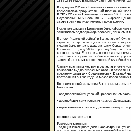
1853-1856 годов Балаклаву занял английский гар
В середине XIX века Балаклава стала осваивать
пользовалась среди столичной творческой интел
В XIX - XX веках Балаклаву посетили А.К. Толстой,
Паустовский, М.А. Волошин, С.Н. Сергеев-Ценский
за это время написал немало произведений.
После революции в Балаклаве было сформирован
занималась подводной археологией, поиском и 
В эпоху "холодной войны" в Балаклавской бухте 
строиться секретный подземный завод по их рем
сложно было попасть даже жителям Севастополя.
Канал имеет длину 500 метров, глубину 8 метро
внешнего мира. Его защита позволяла выдержив
уникальное сооружение работало вплоть до рас
заводе был открыт военно-морской музейный ком
Самым красивым местом в Балаклаве, безуслов
по красоте вид на окрестные скалы и развалины
прежнему царит дух Средневековья. В старой ч
построенная в 1794 году на месте более ранних 
Во время нашей экскурсии Вы познакомьтесь с
Балаклавы:
• средневековой генуэзской крепостью Чембало (X
• древнейшим христианским храмом Двенадцать
• единственным в мире подземным заводом по 
Похожие материалы:
Городские ювелиры
Традиции ювелирного дела Рассмотрение кузнечн
достигло городское ремесло в древней Руси. Но