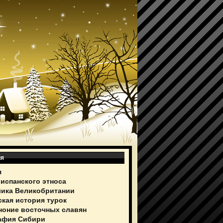
ия
я
 испанского этноса
ика Великобритании
ская история турок
ноние восточных славян
афия Сибири