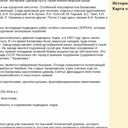
низон. Англичане сделали бухту своей военно-морской базой.
Истори
ся как курортное местечко. Особенной популярностью Балаклава
Карта 
лигенции. Сюда приезжали для лечения, отдыха и поисков вдохновения.
 А.Н. Островский. И.А. Бунин, Л.Н. Толстой, М. Горький, А.С. Грин, К.Н.
, Л. Украинка и многие другие. Почти 2 года здесь прожил А.И. Куприн и
а экспедиция подводных работ особого назначения (ЭПРОН), которая
подъёмом затонувших кораблей.
располагалась дивизия подводных лодок, а в 1957 году здесь начал
онту. В это время Балаклава была закрытым городом, куда очень
 Завод представляет собой дугообразный канал, прорубленный в скале.
в. На заводе имелся подземный сухой док. Комплекс изолирован от
ать прямое попадание атомной бомбы мощностью до 100 килотонн. Это
пада СССР. Несколько лет назад в бывшем подземном судоремонтном
плекс " Балаклава ".
но, является набережная Назукина. Отсюда открывается потрясающий
 крепости Чембало. На старых балаклавских узких улочках ещё по-
асти Балаклавы расположена церковь Святых Двенадцати Апостолов,
византийского и генуэзского храмов.
 историческими, архитектурными, фортификационными памятниками
III-XIVв.в.);
 Апостолов;
ремонту и снаряжению подводных лодок.
ого дела уже показало тот высокий технический уровень, которого
 подлинную виртуозность русские мастера проявили в обработке цветных