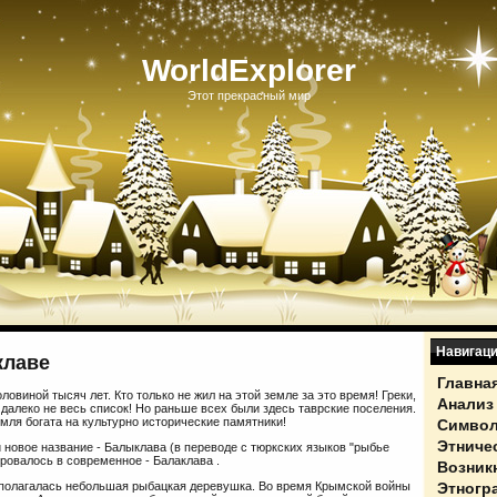
WorldExplorer
Этот прекрасный мир
Навигац
клаве
Главна
овиной тысяч лет. Кто только не жил на этой земле за это время! Греки,
Анализ
 далеко не весь список! Но раньше всех были здесь таврские поселения.
мля богата на культурно исторические памятники!
Символ
Этниче
й новое название - Балыклава (в переводе с тюркских языков "рыбье
ровалось в современное - Балаклава .
Возник
Этногр
сполагалась небольшая рыбацкая деревушка. Во время Крымской войны