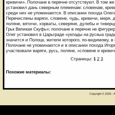
кривичи». Полочане в перечне отсутствуют. В том же 
установил дань северным племенам: словенам, крив
среди них не упоминаются. В описании похода Олега 
Перечислены варяги, словене, чудь, кривичи, меря, 
поляне, вятичи, хорваты, северяне, дулебы и тиверц
Грьк Великая Скуфь»; полочане в перечне не фигуриру
Олег установил в Царьграде «уклады на рускыа грады
значится и Полоцк, жители которого, по-видимому, в
Полочане не упоминаются и в описании похода Игоря 
участвовали варяги, русь, поляне, «словене и кривич
Страницы:
1
2
3
Похожие материалы:
Copyright © 2026 - A