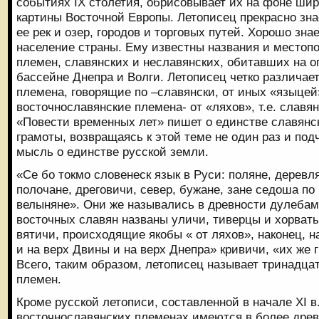
событиях IX столетия, обрисовывает их на фоне ши
картины Восточной Европы. Летописец прекрасно зна
ее рек и озер, городов и торговых путей. Хорошо зна
население страны. Ему известны названия и местоп
племен, славянских и неславянских, обитавших на о
бассейне Днепра и Волги. Летописец четко различае
племена, говорящие по –славянски, от иных «языцей»
восточнославянские племена- от «ляхов», т.е. славя
«Повести временных лет» пишет о единстве славянск
грамоты, возвращаясь к этой теме не один раз и по
мысль о единстве русской земли.
«Се бо токмо словенеск язык в Руси: поляне, деревл
полочане, дреговичи, север, бужане, зане седоша по 
велыняне». Они же назывались в древности дулебам
восточных славян названы уличи, тиверцы и хорваты
вятичи, происходящие якобы « от ляхов», наконец, н
и на верх Двины и на верх Днепра» кривичи, «их же 
Всего, таким образом, летописец называет тринадца
племен.
Кроме русской летописи, составленной в начале XI в.
восточнославянских племенах имеются в более древ