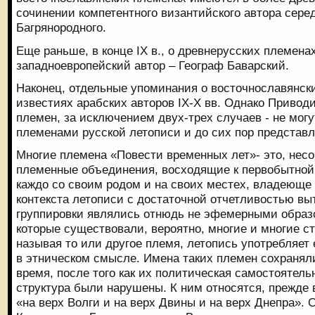
сочинении компетентного византийского автора сере
Багрянородного.
Еще раньше, в конце IX в., о древнерусских племен
западноевропейский автор – Географ Баварский.
Наконец, отдельные упоминания о восточнославянск
известиях арабских авторов IX-X вв. Однако Приво
племен, за исключением двух-трех случаев - не могу
племенами русской летописи и до сих пор представл
Многие племена «Повести временных лет»- это, нес
племенные объединения, восходящие к первобытной 
каждо со своим родом и на своих местех, владеюще
контекста летописи с достаточной отчетливостью выт
группировки являлись отнюдь не эфемерными образо
которые существовали, вероятно, многие и многие ст
называя то или другое племя, летопись употребляет 
в этническом смысле. Имена таких племен сохранял
время, после того как их политическая самостоятель
структура были нарушены. К ним относятся, прежде 
«на верх Волги и на верх Двины и на верх Днепра».