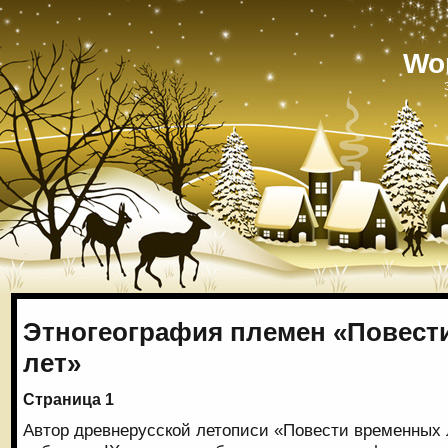
Wo
Этногеография племен «Повест
лет»
Страница 1
Автор древнерусской летописи «Повести временных л