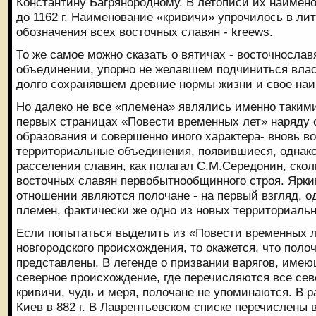
Константину Багрянородному. В летописи их наимен
до 1162 г. Наименование «кривичи» упрочилось в ли
обозначения всех восточных славян - kreews.
То же самое можно сказать о вятичах - восточносла
объединении, упорно не желавшем подчиниться власт
долго сохранявшем древние нормы жизни и свое наиме
Но далеко не все «племена» являлись именно таким
первых страницах «Повести временных лет» наряду 
образования и совершенно иного характера- вновь в
территориальные объединения, появившиеся, однако,
расселения славян, как полагал С.М.Середонин, скол
восточных славян первобытнообщинного строя. Ярк
отношении являются полочане - на первый взгляд, о
племен, фактически же одно из новых территориаль
Если попытаться выделить из «Повести временных л
новгородского происхождения, то окажется, что полоч
представлены. В легенде о призвании варягов, имею
северное происхождение, где перечисляются все сев
кривичи, чудь и меря, полочане не упоминаются. В р
Киев в 882 г. В Лаврентьевском списке перечислены в